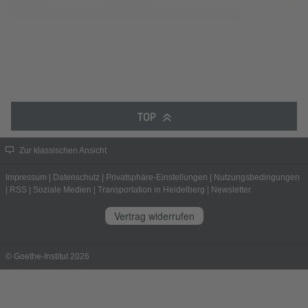
TOP
Zur klassischen Ansicht
Impressum
|
Datenschutz
|
Privatsphäre-Einstellungen
|
Nutzungsbedingungen
|
RSS
|
Soziale Medien
|
Transportation in Heidelberg
|
Newsletter
Vertrag widerrufen
© Goethe-Institut 2026