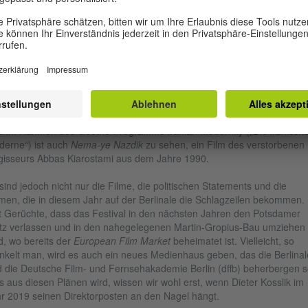
 Daumen, als da wären Heinz Emigholz mit seiner vierteiliegen Serie
eetscapes
; Oliver Husain, dessen
La Isla Maria 3D
(
englischer Trailer
Bereich Forum Expanded läuft. Chris Gehmann und Bruce La Bruce a
onto sind hier mit einer nicht weniger kühnen deutschen Produktion zu
en. Mit Anja Dornieden und Juan David Gonzalez sowie Daniel Kötter
sentieren außerdem drei ehemalige Artists-in-Residency des Goethe-
tituts Toronto ihre neuesten Werke. Gemeinsam mit der Ryerson
versity haben wir zudem die in Berlin lebende Filipa César gerade dem
adischen Publikum vorgestellt. Auch sie ist auf der Berlinale vertreten.
 im Rahmen des Goethe-Programms Iranian Modernity („Die iranisch
erne“) ist auch
Nema-ye Nazdik
zu sehen, ein Film des verstorbenen
isseurs Abbas Kiarostami aus dem Jahre 1990.
sind jedoch nicht nur die Filme, die politischen Statements und die
en, die in diesem Jahr auf der Berlinale die Schlagzeilen bekommen.
t Gerüchte, dass das Festival in den nächsten Jahren den Potsdamer
tz verlassen und in den nahegelegenen Martin-Gropius-Bau umziehen
d, wo bereits der
European Film Market
beheimatet ist. Vielleicht, so
kelt man, wird es auch ein neues Medienhaus geben, das die Berlinal
 die Deutsche Film- und Fernsehakademie Berlin (dffb) beherbergen so
 aus diesen Plänen wird, wissen wir wohl erst, wenn Dieter Kosslik im
r 2019 seinen Direktorposten an den Nagel hängt.