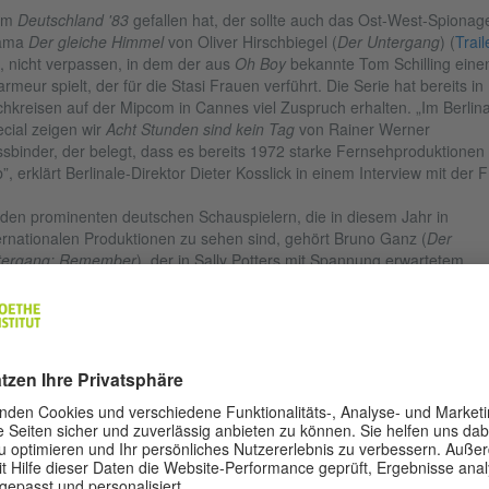
em
Deutschland '83
gefallen hat, der sollte auch das Ost-West-Spionag
ama
Der gleiche Himmel
von Oliver Hirschbiegel (
Der Untergang
)
(
Trail
), nicht verpassen, in dem der aus
Oh Boy
bekannte Tom Schilling eine
rmeur spielt, der für die Stasi Frauen verführt. Die Serie hat bereits in
hkreisen auf der Mipcom in Cannes viel Zuspruch erhalten. „Im Berlina
cial zeigen wir
Acht Stunden sind kein Tag
von Rainer Werner
sbinder, der belegt, dass es bereits 1972 starke Fernsehproduktionen
”, erklärt Berlinale-Direktor Dieter Kosslick in einem Interview mit der 
den prominenten deutschen Schauspielern, die in diesem Jahr in
ernationalen Produktionen zu sehen sind, gehört Bruno Ganz (
Der
ergang;
Remember
), der in Sally Potters mit Spannung erwartetem
ttbewerbsfilm
The Party
mitspielt. Ganz ist auch in dem Film
In Zeiten 
nehmenden Lichts
von Matti Geschonneck zu sehen, der in der Sektion
linale Special gezeigt wird. Lars Eidinger (
Personal Shopper
) spielt ne
 Riley und Kate Bosworth in der BBC-Serie SS-GB von Philipp Kadelb
ine dystopische Version der Luftschlacht um England (der König gefan
ommen, Churchill tot, die Achsenmächte haben gewonnen), gegen di
 Brexit wie ein Sonntagsspaziergang (oder eine düstere Vorahnung) wir
 viele nicht wissen: Die Berlinale ist auch für das Goethe-Institut eine
olgsgeschichte. Toronto drückt seinen künstlerischen Mitarbeitern kräft