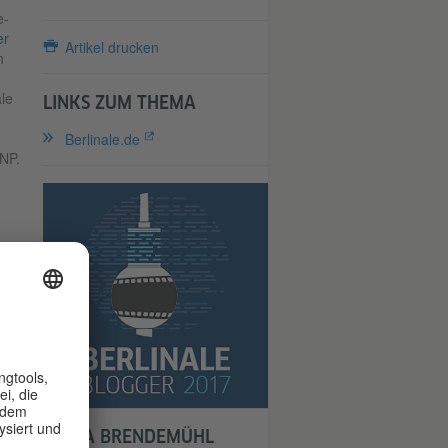
e-
er
Artikel drucken
n
le
LINKS ZUM THEMA
Berlinale.de
FNP.
des
ben
ach
gen
e
kt.
JUTTA BRENDEMÜHL
ig