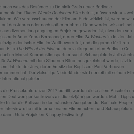
 auch was das Resümee zu Dominik Grafs neuer Berlinale
kumentation
Offene Wunde Deutscher Film
betrifft, müssen wir uns woh
ulden: Wie vorausschauend der Film am Ende wirklich ist, werden wir 
Lauf des Jahres oder noch später erfahren. Dann werden wir auch seh
 aus diversen lang angelegten Projekten geworden ist, etwa dem von
isseurin Anne Zohra Berrached, deren Film
24 Wochen
im letzten Jah
 einziger deutscher Film im Wettbewerb lief, und die gerade für ihren
uen Film
The Wife of the Pilot
auf dem vielfrequentierten Berlinale Co-
duction Market Koproduktionspartner sucht. Schauspielerin Julia Jents
 für
24 Wochen
mit dem Silbernen Bären ausgezeichnet wurde, sitzt in
sem Jahr in der Jury, deren Vorsitz der Regisseur Paul Verhoeven
rnommen hat. Der vielseitige Niederländer wird derzeit mit seinem Fil
e
international gefeiert.
 die Pressekonferenzen 2017 betrifft, werden diese allem Anschein n
nen Deut weniger kontrovers als die letztjährigen werden. Mehr Tipps 
cke hinter die Kulissen in den nächsten Ausgaben der Berlinale People 
er Interviewreihe mit internationalen Filmemachern und Schauspielern.
o dann: Gute Projektion & happy festivalling!