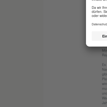
die
Str
im 
Tor
seh
prä
Ins
Uni
kan
Und
Mod
Reg
Es 
Nam
gib
Pla
wir
mun
und
Was
Jah