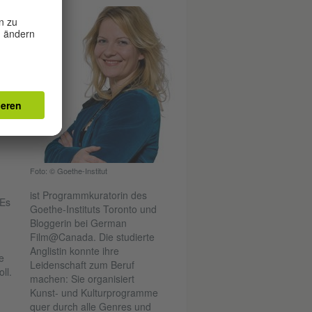
)
us
e
Foto: © Goethe-Institut
ist Programmkuratorin des
 Es
Goethe-Instituts Toronto und
Bloggerin bei German
Film@Canada. Die studierte
Anglistin konnte ihre
e
Leidenschaft zum Beruf
ll.
machen: Sie organisiert
Kunst- und Kulturprogramme
quer durch alle Genres und