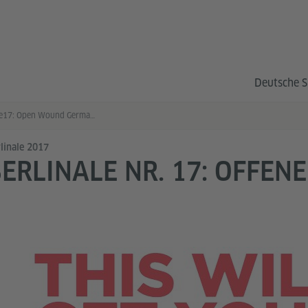
Deutsche S
#Berlinale17: Open Wound German Film
linale 2017
ERLINALE NR. 17: OFFEN