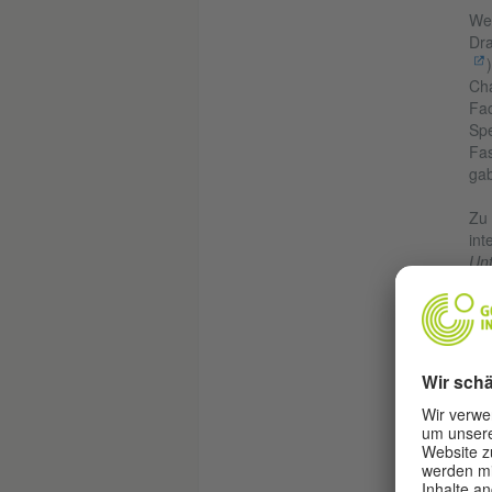
W
Dr
Cha
Fac
Spe
Fas
gab
Zu 
int
Unt
We
ab
Ber
Sam
– e
gen
der
Was
Erf