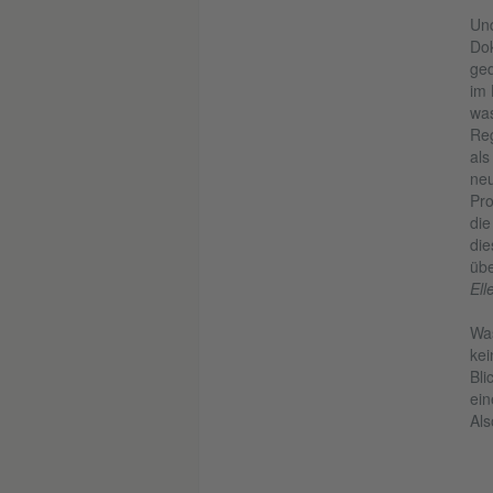
Und
Do
ged
im 
was
Reg
als
ne
Pro
die
die
übe
Ell
Was
kei
Bli
ein
Als