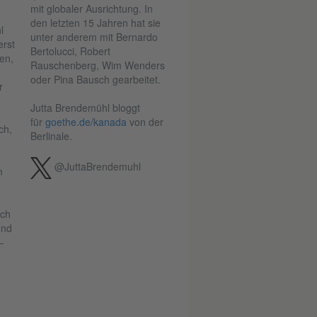
mit globaler Ausrichtung. In
den letzten 15 Jahren hat sie
l
unter anderem mit Bernardo
erst
Bertolucci, Robert
en,
Rauschenberg, Wim Wenders
oder Pina Bausch gearbeitet.
r
Jutta Brendemühl bloggt
für
goethe.de/kanada
von der
ch,
Berlinale.
@JuttaBrendemuhl
m
ach
und
–