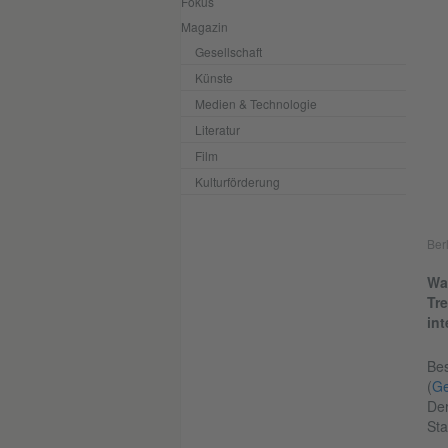
Fokus
Magazin
Gesellschaft
Künste
Medien & Technologie
Literatur
Film
Kulturförderung
Berl
Was
Tr
int
Bes
(
Ge
Der
Sta