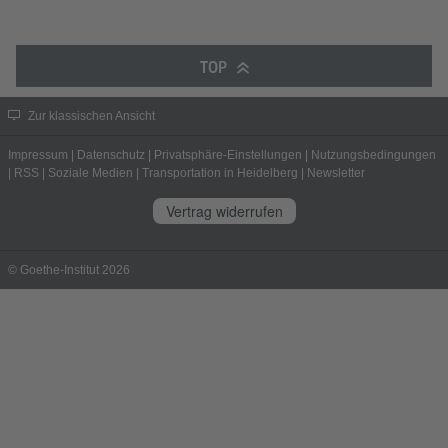
TOP
Zur klassischen Ansicht
Impressum
|
Datenschutz
|
Privatsphäre-Einstellungen
|
Nutzungsbedingungen
|
RSS
|
Soziale Medien
|
Transportation in Heidelberg
|
Newsletter
Vertrag widerrufen
© Goethe-Institut 2026