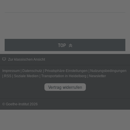
TOP
Zur klassischen Ansicht
Impressum
|
Datenschutz
|
Privatsphäre-Einstellungen
|
Nutzungsbedingungen
|
RSS
|
Soziale Medien
|
Transportation in Heidelberg
|
Newsletter
Vertrag widerrufen
© Goethe-Institut 2026