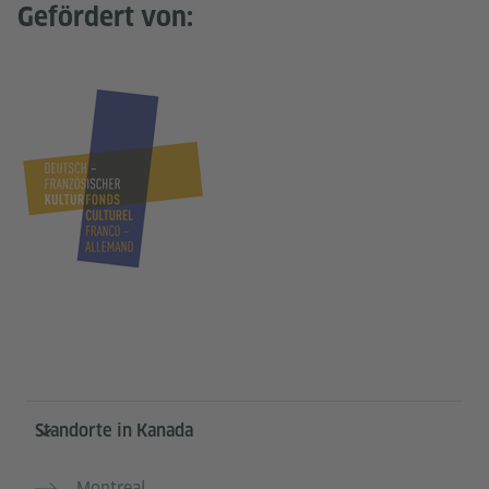
Gefördert von:
Service- und Informationsbereich
Standorte in Kanada
Montreal