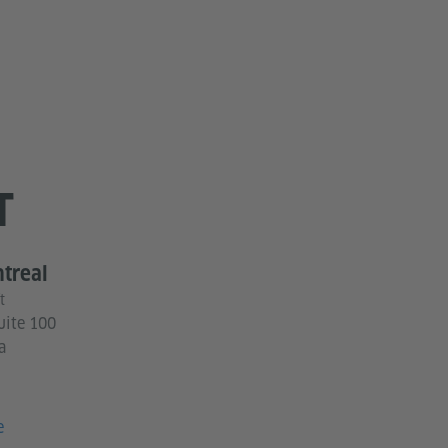
T
ntreal
t
uite 100
a
e