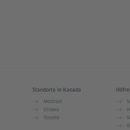
Standorte in Kanada
Hilfre
Service- und Informationsbereich
Montreal
M
Ottawa
H
Toronto
N
R