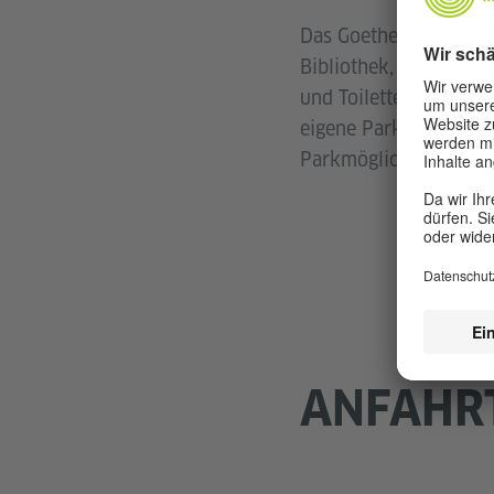
Das Goethe-Institut Mo
Bibliothek, in den Kl
und Toiletten für Mens
eigene Parkplätze, es 
Parkmöglichkeiten.
ANFAHR