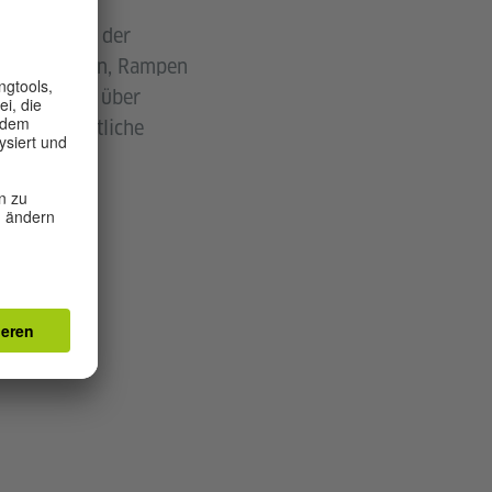
 Umgebung in der
atischen Türen, Rampen
fügen nicht über
inige öffentliche