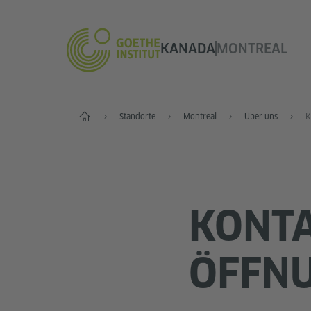
KANADA
MONTREAL
Start
Standorte
Montreal
Über uns
K
KONT
ÖFFNU