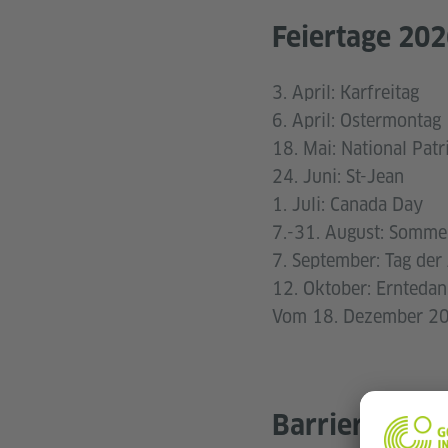
Feiertage 20
3. April: Karfreitag
6. April: Ostermontag
18. Mai: National Patr
24. Juni: St-Jean
1. Juli: Canada Day
7.-31. August: Somme
7. September: Tag der 
12. Oktober: Erntedan
Vom 18. Dezember 202
Barrierefreihe