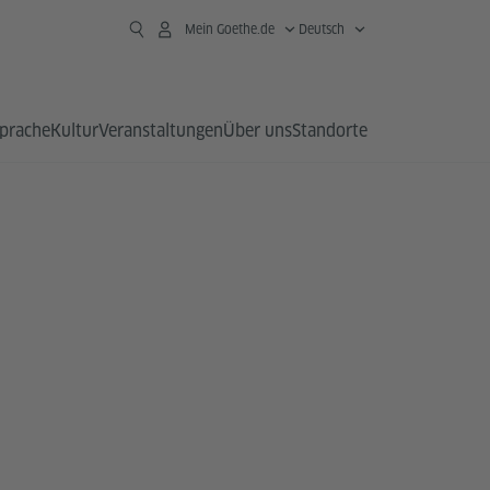
Mein Goethe.de
Deutsch
prache
Kultur
Veranstaltungen
Über uns
Standorte