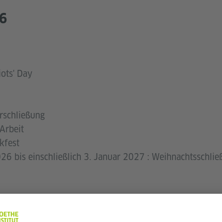
26
iots' Day
rschließung
Arbeit
kfest
6 bis einschließlich 3. Januar 2027 : Weihnachtsschlie
it