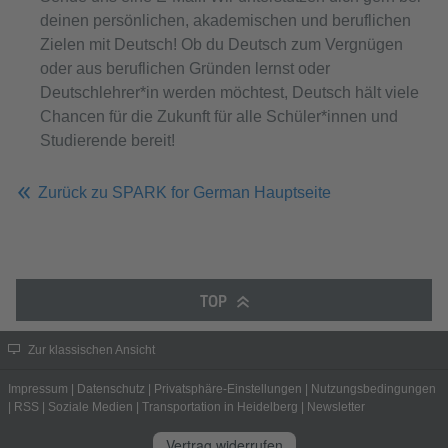
deinen persönlichen, akademischen und beruflichen
Zielen mit Deutsch! Ob du Deutsch zum Vergnügen
oder aus beruflichen Gründen lernst oder
Deutschlehrer*in werden möchtest, Deutsch hält viele
Chancen für die Zukunft für alle Schüler*innen und
Studierende bereit!
Zurück zu SPARK for German Hauptseite
TOP
Zur klassischen Ansicht
Impressum
|
Datenschutz
|
Privatsphäre-Einstellungen
|
Nutzungsbedingungen
|
RSS
|
Soziale Medien
|
Transportation in Heidelberg
|
Newsletter
Vertrag widerrufen