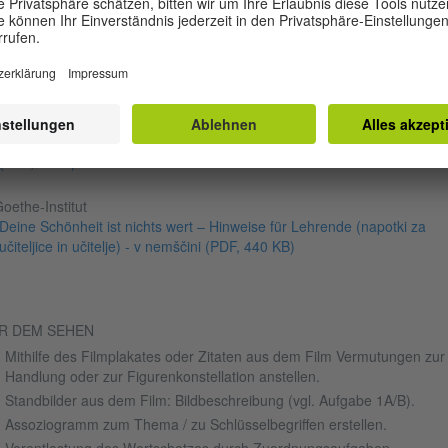
EISPIELE FÜR AUFGABENFORMEN
 in den Beispielen genannten Aufgabennummern beziehen sich auf die
aktisierung des Films „Deine Schönheit ist nichts wert“
oethe-Institut
Deine Schönheit ist nichts wert – Arbeitsblätter (delovni listi) - v nemšči
(PDF, 2 MB)
oethe-Institut
Deine Schönheit ist nichts wert – Hinweise für Lehrende (napotki za
učiteljice in učitelje) - v nemščini
(PDF, 440 KB)
R DEM SEHEN
Mithilfe des Filmplakates oder Zitaten aus dem Film Vermutungen zur
Handlung oder zur Figurenkonstellation anstellen.
Standbilder aus dem Film: Bildbeschreibung (vgl. Aufgabe 1A/B).
Assoziogramm zum Thema / zu Schlüsselbegriffen erstellen.