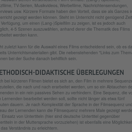
zfilme, TV-Serien, Musikvideos, Werbefilme, Nachrichtensendungen,
erviews usw. Kürzere Formate haben den Vorteil, dass sie als Ganzes 
erricht gezeigt werden können. Steht im Unterricht nicht genügend Zei
 Verfügung, um einen (Lang-)Spielfilm zu zeigen, ist es jedoch auch
lich, 4-5 Szenen auszuwählen, anhand derer die Thematik des Films
rbeitet werden kann.
ht zuletzt kann für die Auswahl eines Films entscheidend sein, ob es d
eits Unterrichtsmaterialien gibt. Die nebenstehenden "Links zum The
nen bei der Suche danach behilflich sein.
ETHODISCH-DIDAKTISCHE ÜBERLEGUNGEN
h bei kürzeren Filmen bietet es sich an, den Film in mehrere Sequenz
zuteilen, die nach und nach erarbeitet werden, um so ein Abtauchen de
nenden in ein rein passives Sehen zu verhindern. Eine Sequenz, die v
 Lernenden bearbeitet werden soll, sollte nicht länger als etwa fünf
uten dauern. Je nach Komplexität der Sprache in der Filmsequenz un
eau der Lernenden kann die Filmsequenz mehrere Male gezeigt werde
 Einsatz von Untertiteln (hier sind deutsche Untertitel gegenüber
ertiteln in der Muttersprache vorzuziehen) ist ebenfalls eine Möglichkei
das Verständnis zu erleichtern.