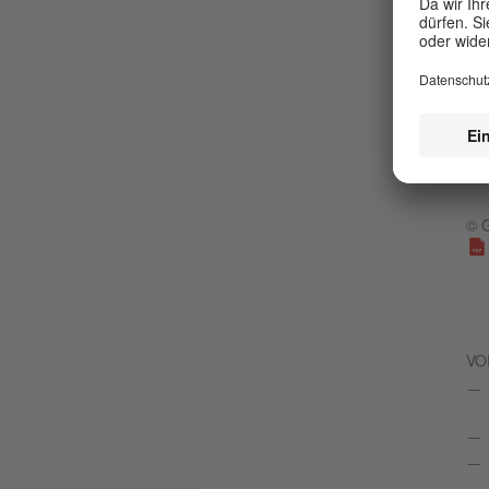
B
Die
Did
© G
© G
VO