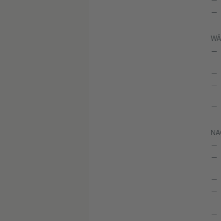
WÄ
NA