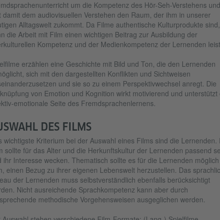
mdsprachenunterricht um die Kompetenz des Hör-Seh-Verstehens un
t damit dem audiovisuellen Verstehen den Raum, der ihm in unserer
tigen Alltagswelt zukommt. Da Filme authentische Kulturprodukte sind,
n die Arbeit mit Film einen wichtigen Beitrag zur Ausbildung der
erkulturellen Kompetenz und der Medienkompetenz der Lernenden leis
elfilme erzählen eine Geschichte mit Bild und Ton, die den Lernenden
öglicht, sich mit den dargestellten Konflikten und Sichtweisen
einanderzusetzen und sie so zu einem Perspektivwechsel anregt. Die
knüpfung von Emotion und Kognition wirkt motivierend und unterstützt 
ektiv-emotionale Seite des Fremdsprachenlernens.
USWAHL DES FILMS
 wichtigste Kriterium bei der Auswahl eines Films sind die Lernenden.
m sollte für das Alter und die Herkunftskultur der Lernenden passend se
 ihr Interesse wecken. Thematisch sollte es für die Lernenden möglich
n, einen Bezug zu ihrer eigenen Lebenswelt herzustellen. Das sprachli
eau der Lernenden muss selbstverständlich ebenfalls berücksichtigt
den. Nicht ausreichende Sprachkompetenz kann aber durch
sprechende methodische Vorgehensweisen ausgeglichen werden.
 Auswahl stehen verschiedene Film-Formate: (Lang-) Spielfilme,