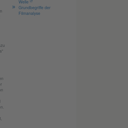
Welle
Grundbegriffe der
im
Filmanalyse
t
azu
ma"
en
r
on
d
n.
t,