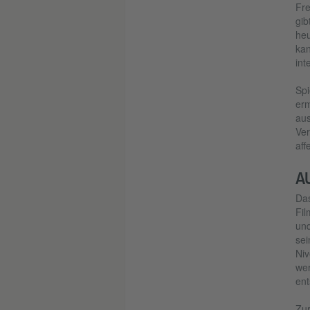
Fre
gib
heu
kan
int
Spi
erm
aus
Ver
aff
A
Das
Fil
und
sei
Niv
wer
ent
Zur