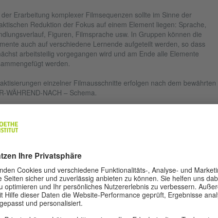
 der Erarbeitung komplexer Filmsequenzen sollte im Sinne der
aktischen Reduktion der Fokus auf einem Element liegen: Sprache,
dlungsverlauf, Figuren, Filmsprache usw. In Gruppen können die
mente auch auf verschiedene Lernende aufgeteilt werden, so dass
ächst arbeitsteilig vorgegangen wird und am Ende alle Elemente
sammengefügt werden.
aktisierungen einzelner Filmausschnitte erfolgen nach dem bewährten
R-WÄHREND-NACH – Schema.
gaben VOR DEM SEHEN aktivieren das Vorwissen der Lernenden,
ken ihre Neugier und bieten Vorentlastung im Hinblick auf Wortschatz,
chichtlichen Hintergrund oder landeskundliche Informationen.
fgaben WÄHREND DES SEHENS sollen einem passiven Sehen vorbeu
 das Verständnis erleichtern.
fgaben NACH DEM SEHEN helfen, das Gesehene und Gehörte
stehend zu vertiefen und ermöglichen, einen Bezug zur eigenen
enswelt herzustellen.