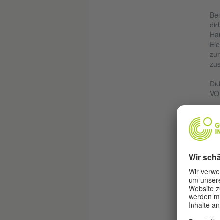
Bei
did
Han
Ele
zun
zu
Did
VO
Auf
wec
ges
Au
und
Au
ver
Leb