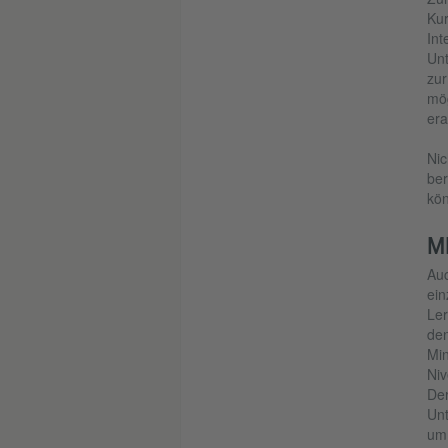
Kur
Int
Unt
zur
mög
era
Nic
ber
kön
M
Auc
ein
Ler
den
Min
Niv
Der
Unt
um 