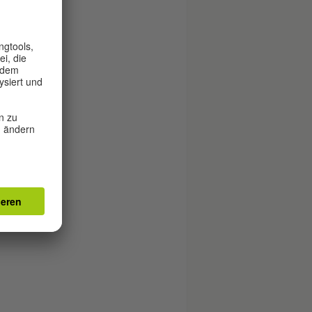
n)
titut