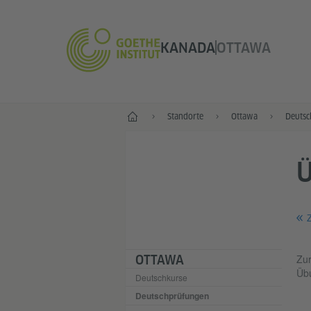
KANADA
OTTAWA
Start
Standorte
Ottawa
Deutsc
Z
Zur
OTTAWA
Übu
Deutschkurse
Deutschprüfungen