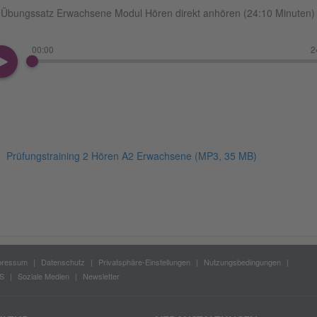
Übungssatz Erwachsene Modul Hören direkt anhören (24:10 Minuten)
00:00
2
Prüfungstraining 2 Hören A2 Erwachsene
(MP3, 35 MB)
pressum
Datenschutz
Privatsphäre-Einstellungen
Nutzungsbedingungen
S
Soziale Medien
Newsletter