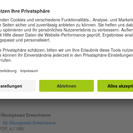
Modellsatz Erwachsene Modul Sprechen direkt ansehen (11:19 Minute
00:01
00:00
© Goethe-Ins
-Übungssatz Erwachsene
A2-Übungssatz Erwachsene
PDF, 4,7 MB)