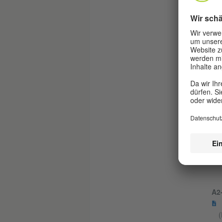
A2-
A2
(