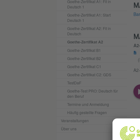
Goethe-Zertifikat A1: Fit in
M
Deutsch 1
Bar
Goethe-Zertifikat A1: Start
Deutsch 1
Goethe-Zertifikat A2: Fit in
Deutsch
M
Goethe-Zertifikat A2
A2
Goethe-Zertifikat B1
Goethe-Zertifikat B2
(
Goethe-Zertifikat C1
A2-
Goethe-Zertifikat C2: GDS
TestDaF
Goethe-Test PRO: Deutsch für
den Beruf
Termine und Anmeldung
Häufig gestellte Fragen
Veranstaltungen
Über uns