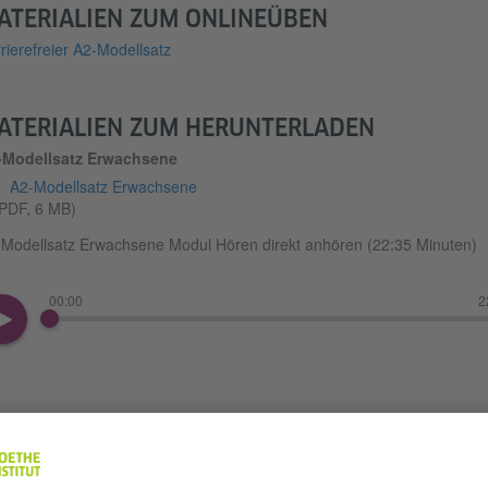
ATERIALIEN ZUM ONLINEÜBEN
rierefreier A2-Modellsatz
ATERIALIEN ZUM HERUNTERLADEN
-Modellsatz Erwachsene
A2-Modellsatz Erwachsene
PDF, 6 MB)
Modellsatz Erwachsene Modul Hören direkt anhören (22:35 Minuten)
00:00
2
Prüfungstraining 1 Hören A2 Erwachsene
(MP4, 14 MB)