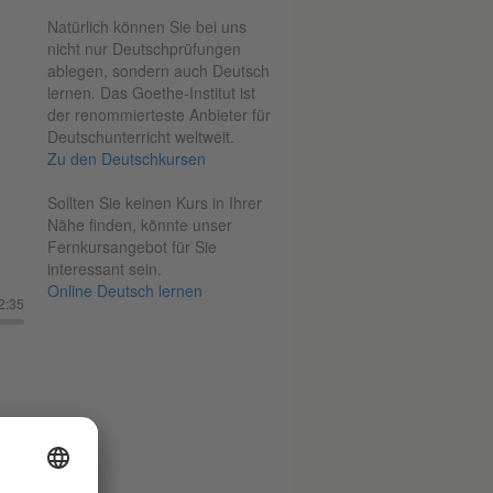
Natürlich können Sie bei uns
nicht nur Deutschprüfungen
ablegen, sondern auch Deutsch
lernen. Das Goethe-Institut ist
der renommierteste Anbieter für
Deutschunterricht weltweit.
Zu den Deutschkursen
Sollten Sie keinen Kurs in Ihrer
Nähe finden, könnte unser
Fernkursangebot für Sie
interessant sein.
Online Deutsch lernen
2:35