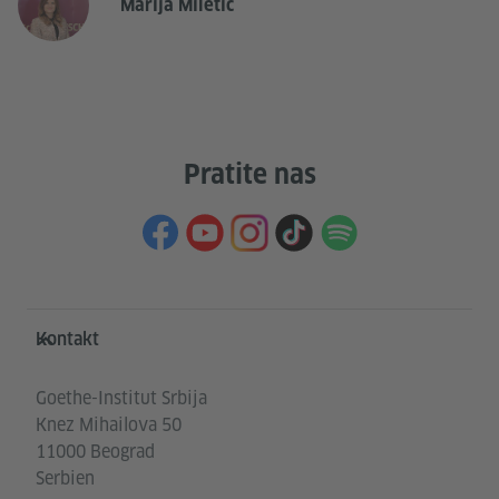
Marija Miletić
Pratite nas
Service- und Informationsbereich
Kontakt
Goethe-Institut Srbija
Knez Mihailova 50
11000 Beograd
Serbien