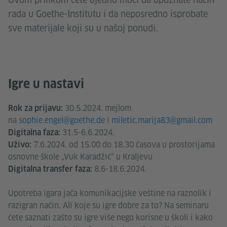
rada u Goethe-Institutu i da neposredno isprobate
sve materijale koji su u našoj ponudi.
Igre u nastavi
30.5.2024. mejlom
Rok za prijavu:
na
sophie.engel@goethe.de
i
miletic.marija83@gmail.com
31.5-6.6.2024.
Digitalna faza:
7.6.2024. od 15.00 do 18.30 časova u prostorijama
Uživo:
osnovne škole „Vuk Karadžić“ u Kraljevu
8.6-18.6.2024.
Digitalna transfer faza:
Upotreba igara jača komunikacijske veštine na raznolik i
razigran način. Ali koje su igre dobre za to? Na seminaru
ćete saznati zašto su igre više nego korisne u školi i kako