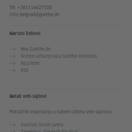
Tel.
+381114427100
info-belgrad@goethe.de
Korisni linkovi
Moj Goethe.de
Sistem uzbunjivača Goethe-Instituta
Njuzleter
RSS
Ostali veb-sajtovi
Potražite inspiraciju u našem izboru veb-sajtova:
Instituti širom sveta
Zajednica „Deutsch für dich“