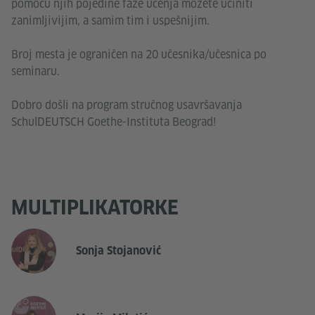
pomoću njih pojedine faze učenja možete učiniti
zanimljivijim, a samim tim i uspešnijim.
Broj mesta je ograničen na 20 učesnika/učesnica po
seminaru.
Dobro došli na program stručnog usavršavanja
SchulDEUTSCH Goethe-Instituta Beograd!
MULTIPLIKATORKE
Sonja Stojanović