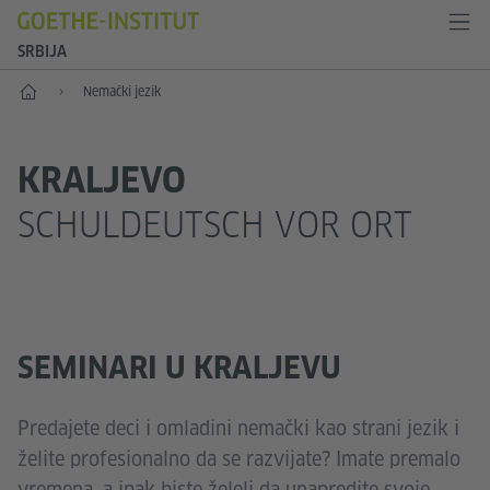
SRBIJA
Početak
Nemački jezik
KRALJEVO
SCHULDEUTSCH VOR ORT
SEMINARI U KRALJEVU
Predajete deci i omladini nemački kao strani jezik i
želite profesionalno da se razvijate? Imate premalo
vremena, a ipak biste želeli da unapredite svoje