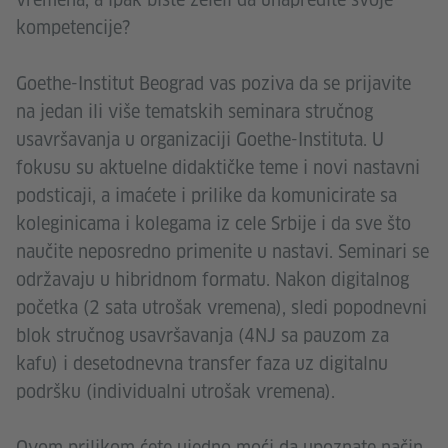
kompetencije?
Goethe-Institut Beograd vas poziva da se prijavite
na jedan ili više tematskih seminara stručnog
usavršavanja u organizaciji Goethe-Instituta. U
fokusu su aktuelne didaktičke teme i novi nastavni
podsticaji, a imaćete i prilike da komunicirate sa
koleginicama i kolegama iz cele Srbije i da sve što
naučite neposredno primenite u nastavi. Seminari se
održavaju u hibridnom formatu. Nakon digitalnog
početka (2 sata utrošak vremena), sledi popodnevni
blok stručnog usavršavanja (4NJ sa pauzom za
kafu) i desetodnevna transfer faza uz digitalnu
podršku (individualni utrošak vremena).
Ovom prilikom ćete ujedno moći da upoznate način