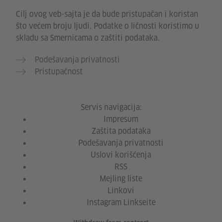
Cilj ovog veb-sajta je da bude pristupačan i koristan
što većem broju ljudi. Podatke o ličnosti koristimo u
skladu sa Smernicama o zaštiti podataka.
Podešavanja privatnosti
Pristupačnost
Servis navigacija:
Impresum
Zaštita podataka
Podešavanja privatnosti​
Uslovi korišćenja
RSS
Mejling liste
Linkovi
Instagram Linkseite