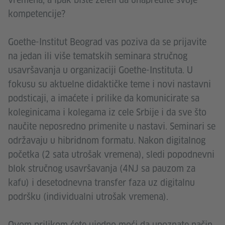
kompetencije?
Goethe-Institut Beograd vas poziva da se prijavite
na jedan ili više tematskih seminara stručnog
usavršavanja u organizaciji Goethe-Instituta. U
fokusu su aktuelne didaktičke teme i novi nastavni
podsticaji, a imaćete i prilike da komunicirate sa
koleginicama i kolegama iz cele Srbije i da sve što
naučite neposredno primenite u nastavi. Seminari se
održavaju u hibridnom formatu. Nakon digitalnog
početka (2 sata utrošak vremena), sledi popodnevni
blok stručnog usavršavanja (4NJ sa pauzom za
kafu) i desetodnevna transfer faza uz digitalnu
podršku (individualni utrošak vremena).
Ovom prilikom ćete ujedno moći da upoznate način