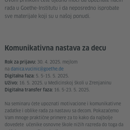
rada u Goethe-Institutu i da neposredno isprobate
sve materijale koji su u našoj ponudi.
Komunikativna nastava za decu
30. 4. 2025. mejlom
Rok za prijavu:
na
danica.vucinic@goethe.de
5. 5-15. 5. 2025.
Digitalna faza:
16. 5. 2025. u Medicinskoj školi u Zrenjaninu
Uživo:
16. 5-23. 5. 2025.
Digitalna transfer faza:
Na seminaru ćete upoznati motivacione i komunikativne
zadatke i oblike rada za nastavu sa decom. Pokazaćemo
Vam mnoge praktične primere za to kako da najbolje
dovedete učenike osnovne škole nižih razreda do toga da