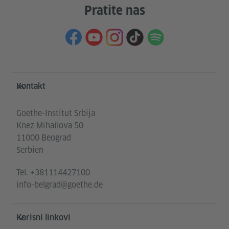
Pratite nas
Service- und Informationsbereich
Kontakt
Goethe-Institut Srbija
Knez Mihailova 50
11000 Beograd
Serbien
Tel.
+381114427100
info-belgrad@goethe.de
Korisni linkovi