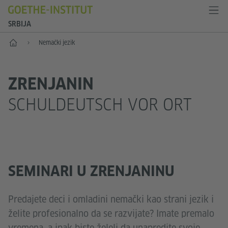
SRBIJA
Početak
Nemački jezik
ZRENJANIN
SCHULDEUTSCH VOR ORT
SEMINARI U ZRENJANINU
Predajete deci i omladini nemački kao strani jezik i
želite profesionalno da se razvijate? Imate premalo
vremena, a ipak biste želeli da unapredite svoje