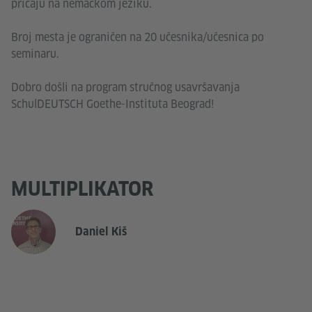
pričaju na nemačkom jeziku.
Broj mesta je ograničen na 20 učesnika/učesnica po
seminaru.
Dobro došli na program stručnog usavršavanja
SchulDEUTSCH Goethe-Instituta Beograd!
MULTIPLIKATOR
Daniel Kiš