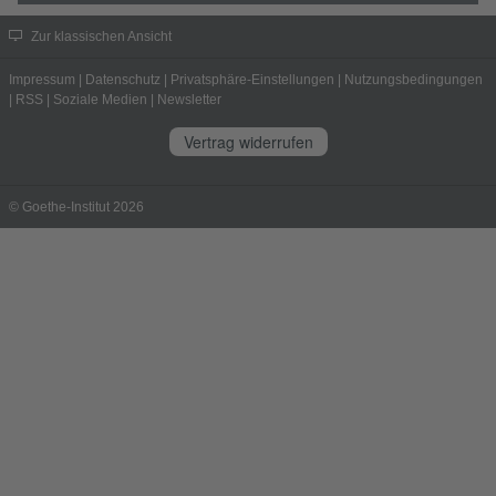
Zur klassischen Ansicht
Impressum
|
Datenschutz
|
Privatsphäre-Einstellungen
|
Nutzungsbedingungen
|
RSS
|
Soziale Medien
|
Newsletter
Vertrag widerrufen
© Goethe-Institut 2026