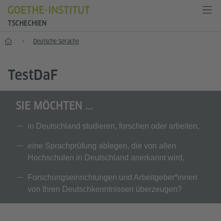
TSCHECHIEN
Start
Deutsche Sprache
T
est
D
a
F
SIE MÖCHTEN ...
in Deutschland studieren, forschen oder arbeiten,
eine Sprachprüfung ablegen, die von allen
Hochschulen in Deutschland anerkannt wird,
Forschungseinrichtungen und Arbeitgeber*innen
von Ihren Deutschkenntnissen überzeugen?