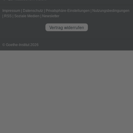
Impressum
|
Datenschutz
|
Privatsphäre-Einstellungen
|
Nutzungsbedingungen
|
RSS
|
Soziale Medien
|
Newsletter
Vertrag widerrufen
© Goethe-Institut 2026