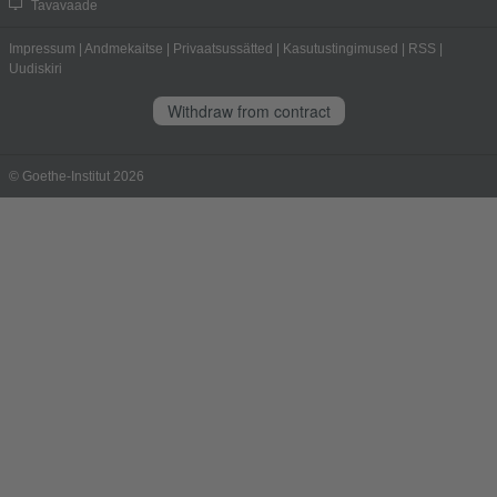
Tavavaade
Impressum
|
Andmekaitse
|
Privaatsussätted
|
Kasutustingimused
|
RSS
|
Uudiskiri
Withdraw from contract
© Goethe-Institut 2026