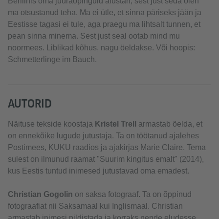
Berliinis oma juuraõpinguid alustan, sest just seda olen
ma otsustanud teha. Ma ei ütle, et sinna päriseks jään ja
Eestisse tagasi ei tule, aga praegu ma lihtsalt tunnen, et
pean sinna minema. Sest just seal ootab mind mu
noormees. Liblikad kõhus, nagu öeldakse. Või hoopis:
Schmetterlinge im Bauch.
AUTORID
Näituse tekside koostaja
Kristel Trell
armastab öelda, et
on ennekõike lugude jutustaja. Ta on töötanud ajalehes
Postimees, KUKU raadios ja ajakirjas Marie Claire. Tema
sulest on ilmunud raamat "Suurim kingitus emalt" (2014),
kus Eestis tuntud inimesed jutustavad oma emadest.
Christian Gogolin
on saksa fotograaf. Ta on õppinud
fotograafiat nii Saksamaal kui Inglismaal. Christian
armastab inimesi pildistada ja korraks nende eludesse