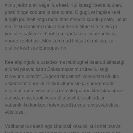
minu jaoks alati väga ilus keel. Kui kusagil seda kuulen,
poeb hinge kodune ja soe tunne. Olgugi, et inglise keel
tungib jõuliselt kogu maailmas meedia kaudu peale, usun
ma, et kui rohkem Saksa bände või filme siia tuleks ja
koolides saksa keelt rohkem õpetataks, suureneks ka
noorte keelehuvi. Mõnikord nad lihtsalt ei mõista, kui
oluline keel see Euroopas on.
Keeleõpinguid alustades ma muidugi ei osanud aimatagi,
et ühel päeval saab Saksamaast mu tulevik. Isegi
tänavune osavõtt „Jugend debattiert” konkursist oli üks
uskumatult õnnelik kokkusattumuste ja suurepäraste
üllatuste rada: võistlusest eemale jäänud klassikaaslase
asendamine, kooli vooru üllatusvõit, sealt edasi
vabariikliku konkursi tulemused ja edu rahvusvahelisel
võistlusel.
Väitlusoskus tuleb aga kindlasti kasuks, kui ühel päeval