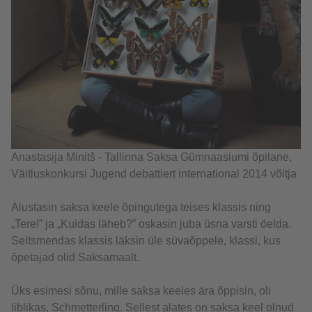
Anastasija Minitš - Tallinna Saksa Gümnaasiumi õpilane,
Väitluskonkursi Jugend debattiert international 2014 võitja
Alustasin saksa keele õpingutega teises klassis ning
„Tere!” ja „Kuidas läheb?” oskasin juba üsna varsti öelda.
Seitsmendas klassis läksin üle süvaõppele, klassi, kus
õpetajad olid Saksamaalt.
Üks esimesi sõnu, mille saksa keeles ära õppisin, oli
liblikas, Schmetterling. Sellest alates on saksa keel olnud