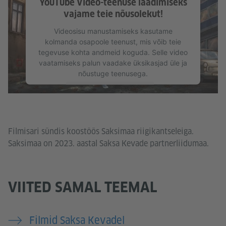
YouTube Video-teenuse laadimiseks
vajame teie nõusolekut!
Videosisu manustamiseks kasutame
kolmanda osapoole teenust, mis võib teie
tegevuse kohta andmeid koguda. Selle video
vaatamiseks palun vaadake üksikasjad üle ja
nõustuge teenusega.
Lisateave
Nõustun
Filmisari sündis koostöös Saksimaa riigikantseleiga.
Saksimaa on 2023. aastal Saksa Kevade partnerliidumaa.
VIITED SAMAL TEEMAL
Filmid Saksa Kevadel