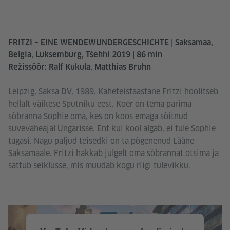
FRITZI – EINE WENDEWUNDERGESCHICHTE | Saksamaa,
Belgia, Luksemburg, Tšehhi 2019 | 86 min
Režissöör: Ralf Kukula, Matthias Bruhn
Leipzig, Saksa DV, 1989. Kaheteistaastane Fritzi hoolitseb
hellalt väikese Sputniku eest. Koer on tema parima
sõbranna Sophie oma, kes on koos emaga sõitnud
suvevaheajal Ungarisse. Ent kui kool algab, ei tule Sophie
tagasi. Nagu paljud teisedki on ta põgenenud Lääne-
Saksamaale. Fritzi hakkab julgelt oma sõbrannat otsima ja
sattub seiklusse, mis muudab kogu riigi tulevikku.