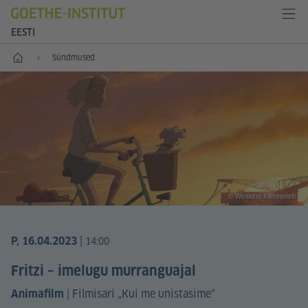
EESTI
Esileht
Sündmused
© Weltkino Filmverleih
|
P, 16.04.2023
14:00
Fritzi – imelugu murranguajal
|
Filmisari „Kui me unistasime“
Animafilm