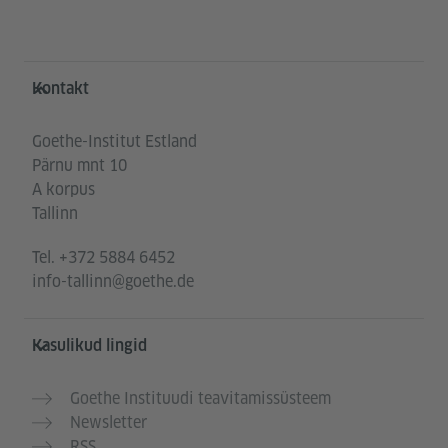
Service- und Informationsbereich
Kontakt
Goethe-Institut Estland
Pärnu mnt 10
A korpus
Tallinn
Tel.
+372 5884 6452
info-tallinn@goethe.de
Kasulikud lingid
Goethe Instituudi teavitamissüsteem
Newsletter
RSS