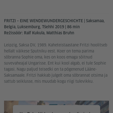
FRITZI – EINE WENDEWUNDERGESCHICHTE | Saksamaa,
Belgia, Luksemburg, Tšehhi 2019 | 86 min
Režissöör: Ralf Kukula, Matthias Bruhn
Leipzig, Saksa DV, 1989. Kaheteistaastane Fritzi hoolitseb
hellalt väikese Sputniku eest. Koer on tema parima
sõbranna Sophie oma, kes on koos emaga sõitnud
suvevaheajal Ungarisse. Ent kui kool algab, ei tule Sophie
tagasi. Nagu paljud teisedki on ta põgenenud Lääne-
Saksamaale. Fritzi hakkab julgelt oma sõbrannat otsima ja
sattub seiklusse, mis muudab kogu riigi tulevikku.