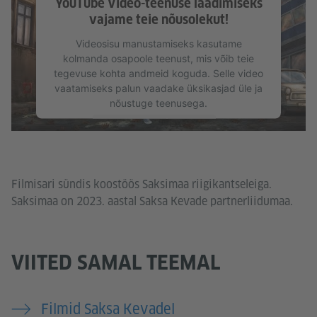
YouTube Video-teenuse laadimiseks
vajame teie nõusolekut!
Videosisu manustamiseks kasutame
kolmanda osapoole teenust, mis võib teie
tegevuse kohta andmeid koguda. Selle video
vaatamiseks palun vaadake üksikasjad üle ja
nõustuge teenusega.
Lisateave
Nõustun
Filmisari sündis koostöös Saksimaa riigikantseleiga.
Saksimaa on 2023. aastal Saksa Kevade partnerliidumaa.
VIITED SAMAL TEEMAL
Filmid Saksa Kevadel