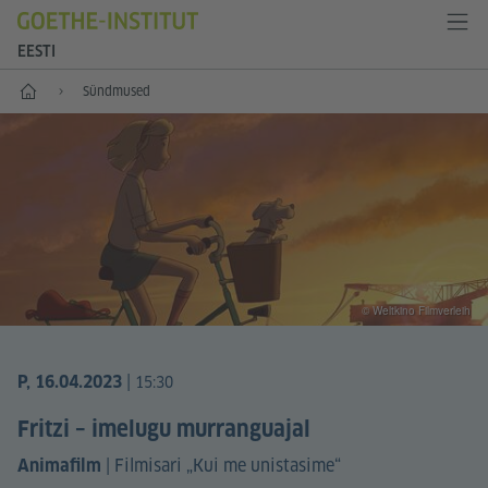
EESTI
Esileht
Sündmused
© Weltkino Filmverleih
|
P, 16.04.2023
15:30
Fritzi – imelugu murranguajal
|
Filmisari „Kui me unistasime“
Animafilm