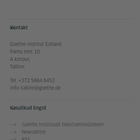
Service- und Informationsbereich
Kontakt
Goethe-Institut Estland
Pärnu mnt 10
A korpus
Tallinn
Tel.
+372 5884 6452
info-tallinn@goethe.de
Kasulikud lingid
Goethe Instituudi teavitamissüsteem
Newsletter
RSS