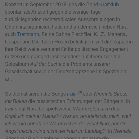
Konzert im September 2018, das die Band
Kraftklub
spontan als Antwort gegen die wenige Tage
zurückliegenden rechtsradikalen Ausschreitungen in
Chemnitz organisiert hatte und an dem sich neben Nura
auch
Trettmann
, Feine Sahne Fischfilet, K.I.Z., Marteria,
Casper
und Die Toten Hosen beteiligten, will die Rapperin
ihre Reichweite vermehrt für ihr politisches Engagement
nutzen und prangert insbesondere auf ihrem zweiten
Soloalbum
Auf der Suche
die Probleme unserer
Gesellschaft sowie der Deutschrapszene im Speziellen
an.
So thematisieren die Songs
Fair
oder
Niemals Stress
mit Bullen
die rassistischen Erfahrungen der Sängerin. In
Fair
singt Nura beispielsweise
Warum stört dich das
Kopftuch meiner Mama? / Warum verurteilst du mich, weil
ich wenig anhab‘? / Warum ist es der Flüchtling, der dir
Angst macht / Und nicht der Nazi im Landtag?
. In
Niemals
Stress mit Bullen
geht es dagegen mehr um die