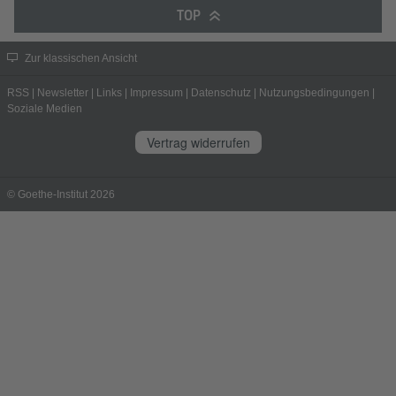
TOP
Zur klassischen Ansicht
RSS
|
Newsletter
|
Links
|
Impressum
|
Datenschutz
|
Nutzungsbedingungen
|
Soziale Medien
Vertrag widerrufen
© Goethe-Institut 2026