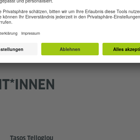
Carsten Henn
T*INNEN
Tasos Telloglou