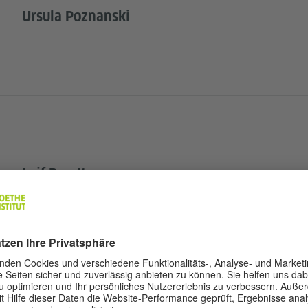
Ursula Poznanski
Leif Randt