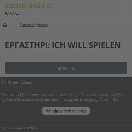
ΕΛΛΆΔΑ
Αρχική
Γερμανική γλώσσα
ΕΡΓΑΣΤΉΡΙ: ICH WILL SPIELEN
ΑΡΧΉ
Desktop έκδοση
Ταυτότητα
|
Προστασία προσωπικών δεδομένων
|
Ρυθμίσεις απορρήτου
|
Όροι
χρήσης
|
Μέσα κοινωνικής δικτύωσης
|
Instagram Landingpage Athen
|
RSS
Withdraw from contract
© Goethe-Institut 2026