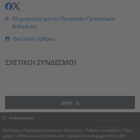
Μοιραστείτε
Μοιραστείτε
Πληροφορίες για την Προστασία Προσωπικών
Δεδομένων
Εκτύπωση άρθρου
ΣΧΕΤΙΚΟΊ ΣΎΝΔΕΣΜΟΙ
ΑΡΧΉ
Desktop έκδοση
Ταυτότητα
|
Προστασία προσωπικών δεδομένων
|
Ρυθμίσεις απορρήτου
|
Όροι
χρήσης
|
Μέσα κοινωνικής δικτύωσης
|
Instagram Landingpage Athen
|
RSS