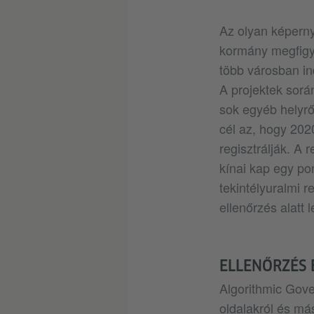
Az olyan képerny
kormány megfigye
több városban ind
A projektek során
sok egyéb helyrő
cél az, hogy 202
regisztrálják. A
kínai kap egy po
tekintélyuralmi r
ellenőrzés alatt l
ELLENŐRZÉS 
Algorithmic Gov
oldalakról és má