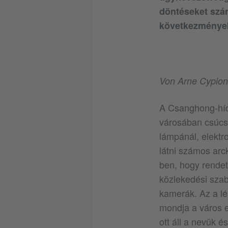
döntéseket szá
következmények
Von Arne Cypio
A Csanghong-hídt
városában csúcsf
lámpánál, elektr
látni számos arc
ben, hogy rendet
közlekedési szab
kamerák. Az a lé
mondja a város e
ott áll a nevük 