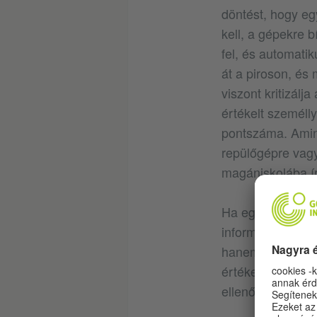
döntést, hogy eg
kell, a gépekre 
fel, és automatik
át a piroson, és
viszont kritizálja
értékelt személly
pontszáma. Amin
repülőgépre vagy
magániskolába ír
Ha egy országban
információt, hog
hanem az egyéni 
értékelik ki a h
ellenőrzésével ak