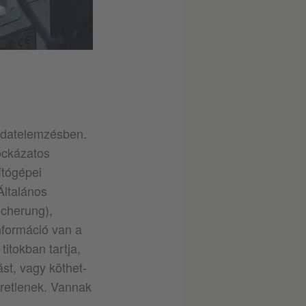
adatelemzésben.
ockázatos
ítógépei
Általános
icherung),
nformáció van a
titokban tartja,
ást, vagy köthet-
meretlenek. Vannak