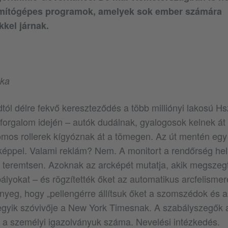
mítógépes programok, amelyek sok ember számára
kel járnak.
nka
ól délre fekvő kereszteződés a több milliónyi lakosú Hs
orgalom idején – autók dudálnak, gyalogosok kelnek át 
omos rollerek kígyóznak át a tömegen. Az út mentén eg
képpel. Valami reklám? Nem. A monitort a rendőrség hel
 teremtsen. Azoknak az arcképét mutatja, akik megszegté
ályokat – és rögzítették őket az automatikus arcfelism
nyeg, hogy „pellengérre állítsuk őket a szomszédok és a 
gyik szóvivője a New York Timesnak. A szabályszegők a
és a személyi igazolványuk száma. Nevelési intézkedés.