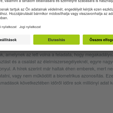
mentum”) néven olyan adatbankot hoztak létre, amelyne
elhasználója India szinte teljes népességét lefedi. Egy tiz
 hozzárendelték a nevet, az életkort, de az írisz felvét
atot is, mindenki kétséget kizáróan igazolhatja magát, é
alombiztosítási ellátásokat – legalábbis elvben. Rachna 
atta a rendszer gyengéit: heckerekkel lépett kapcsolatba
tva hat euróért) a teljes adatbankhoz hozzáférést adtak 
, amelynek az lett volna a feladata, hogy megakadályo
sztást és a csalást az élelmiszersegélyeknél, egyre nag
nyul. A hírek szerint már haltak éhen emberek, mert ne
utatni, vagy nem működött a biometrikus azonosítás. Eze
ámadások következtében időről időre sok milliónyi adat k