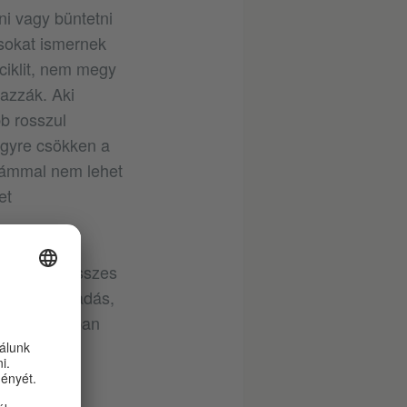
ni vagy büntetni
sokat ismernek
iciklit, nem megy
mazzák. Aki
bb rosszul
 egyre csökken a
zámmal nem lehet
et
 róluk az összes
 elleni támadás,
emcsak Kínában
ljes körű