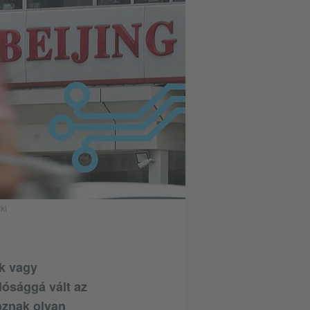
ki
k vagy
lósággá vált az
oznak olyan