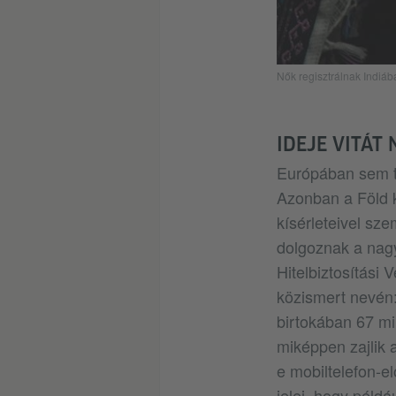
Nők regisztrálnak Indiá
IDEJE VITÁT
Európában sem te
Azonban a Föld 
kísérleteivel sz
dolgoznak a nagy
Hitelbiztosítási
közismert nevén:
birtokában 67 mil
miképpen zajlik a
e mobiltelefon-el
jelei, hogy péld