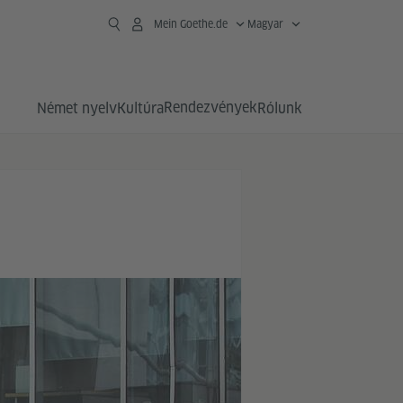
Mein Goethe.de
Magyar
Rendezvények
Német nyelv
Kultúra
Rólunk