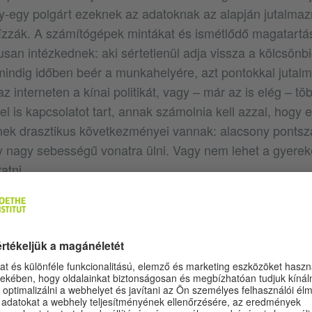
y-egy polgárt ezeknek az adatoknak az alapján jutalmaz
bízzák. A számítógépek mintákat és ismétlődő magatartá
usan intézkednek: aki sértetlenül adja vissza a kölcsönb
 mindig időben beér a munkahelyére, azt pontokkal jutal
 az interneten a kínai politikát, vagy – már az is elég – tö
el is kapcsolatot tart, annak számolnia kell azzal, hogy
ek drasztikus következményei vannak: alacsony ponts
 nagy sebességű vonatra ülni. Vagy nem lehet a gyerek
atni.
 ilyen alaposan megfigyelik az embereket, összegyűjtik
y aztán ellenük fordítsák, az nem pusztán a magánszféra
szabadságjogok jelentős korlátozását is jelenti. De n
atóságok a személyes adatokat, Indiában is az egyének te
arják megőrizni az áttekintést a lakosság felett.