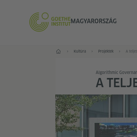
MAGYARORSZÁG
Főoldal
Kultúra
Projektek
A telje
Algorithmic Governa
A TELJ