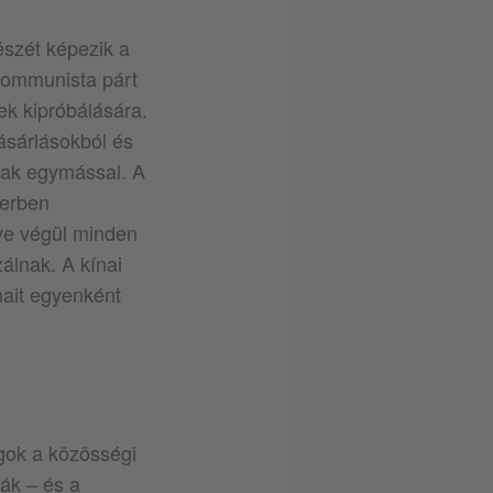
észét képezik a
kommunista párt
nek kipróbálására.
vásárlásokból és
nak egymással. A
zerben
éve végül minden
álnak. A kínai
nait egyenként
gok a közösségi
ák – és a