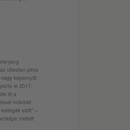
zienjang
az úttesten piros
y nagy képernyőt
yezte el 2017-
k itt a
eréssel működő
kollégák előtt” –
rcképe mellett