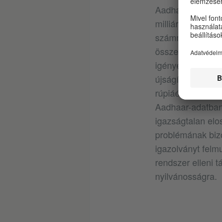
Aadhaar („funda
milliárdra nőtt f
számmal, amelyhez
összes ujjlenyom
igényelhet társad
újságírónő bemut
rúpiáért (átszámí
Aadhaar-adatbank
igazságtalan elo
problémának bizo
igazolványt felm
rendszer elleni t
nyilvánosságra.