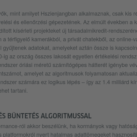
ők, mint amilyet Hszienjangban alkalmaznak, csak kis r
lési és ellenőrzési gépezetének. Az elmúlt években a 
ított kísérleti projekteket új társadalmikredit-rendszeré
 a térfigyelő kamerákból, a privát chatekből, az online-
l gyűjtenek adatokat, amelyeket aztán össze is kapcsol
0-ig az ország összes lakosát egyetlen értékelési rends
 rendszer óriási méretű számítógépes hátterét igénybe v
ntszámot, amelyet az algoritmusok folyamatosan aktualiz
endszer számára ez logikus lépés – így az 1.4 milliárd kí
ehet tartani.
ÉS BÜNTETÉS ALGORITMUSSAL
ernance-ról akkor beszélünk, ha kormányok vagy hatósá
s platformokról nyert hatalmas adattömegeket hasznosítj