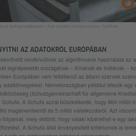
ban az Aadhaar-adatbankba.
|
Foto (részlet): © picture alliance / NurPhoto
 NYITNI AZ ADATOKRÓL EURÓPÁBAN
kinthető rendkívülinek az algoritmusok használata az 
két legnépesebb országának – Kínának és Indiának -- k
emben Európában nem feltétlenül az állami szervek szám
 adattömegekkel. Németországban például létezik egy 
 Védközösség (Schutzgemeinschaft für allgemeine Kredits
 Schufa. A Schufa azzal büszkélkedik, hogy 864 millió i
lió magánemberről és 5 millió vállalkozásról. Azt viszont 
 folyamat, mely eldönti, hogy valaki kibérelhet-e egy lak
őfizetést. A Schufa által érvényesített kritériumok is is
ául a nők az értékelésben hátrányt szenvednek.