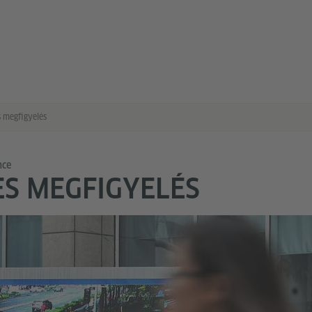
s megfigyelés
nce
ES MEGFIGYELÉS