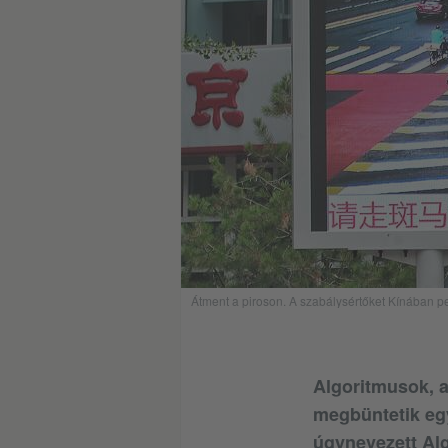
Átment a piroson. A szabálysértőket Kínában pell
Algoritmusok, 
megbüntetik egy
úgynevezett Al