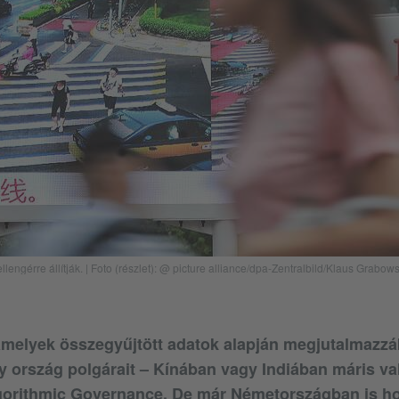
engérre állítják. | Foto (részlet): @ picture alliance/dpa-Zentralbild/Klaus Grabows
amelyek összegyűjtött adatok alapján megjutalmazzá
 ország polgárait – Kínában vagy Indiában máris va
gorithmic Governance. De már Németországban is h