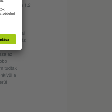
k időközben 1.2
enkétjegyű
elét és az
s például
Khaira indiai
, akik ötszáz
neki. Az
zza az
yobb
m tudtak
nkívül a
erül