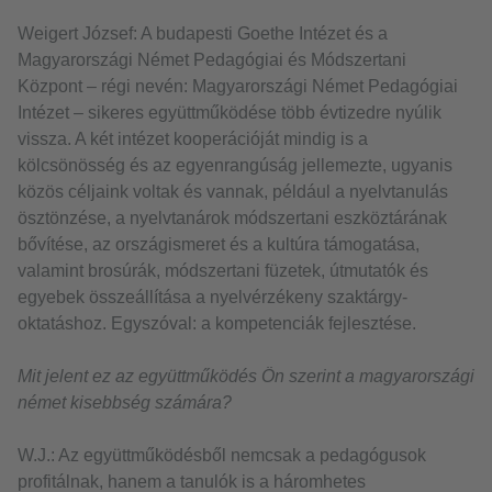
Weigert József: A budapesti Goethe Intézet és a
Magyarországi Német Pedagógiai és Módszertani
Központ – régi nevén: Magyarországi Német Pedagógiai
Intézet – sikeres együttműködése több évtizedre nyúlik
vissza. A két intézet kooperációját mindig is a
kölcsönösség és az egyenrangúság jellemezte, ugyanis
közös céljaink voltak és vannak, például a nyelvtanulás
ösztönzése, a nyelvtanárok módszertani eszköztárának
bővítése, az országismeret és a kultúra támogatása,
valamint brosúrák, módszertani füzetek, útmutatók és
egyebek összeállítása a nyelvérzékeny szaktárgy-
oktatáshoz. Egyszóval: a kompetenciák fejlesztése.
Mit jelent ez az együttműködés Ön szerint a magyarországi
német kisebbség számára?
W.J.: Az együttműködésből nemcsak a pedagógusok
profitálnak, hanem a tanulók is a háromhetes