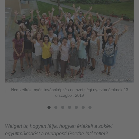
© Goethe-Institut Budapest
Nemzetközi nyári továbbképzés nemzetiségi nyelvtanároknak 13
est
országból, 2019
Weigert úr, hogyan látja, hogyan értékeli a sokévi
együttműködést a budapesti Goethe Intézettel?