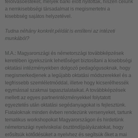
felolvasóesteket, melyek bárki előtt nyitottak, hiszen célunk
a nemkisebbségi társadalmat is megismertetni a
kisebbség sajátos helyzetével.
Tudna néhány konkrét példát is említeni az intézeti
munkából?
M.A.: Magyarországi és németországi továbbképzések
keretében igyekszünk lehetőséget biztosítani a kisebbségi
oktatási intézményekben dolgozó pedagógusoknak, hogy
megismerkedjenek a legújabb oktatási módszerekkel és a
legfrissebb szemléletmóddal, illetve hogy kicserélhessék
egymással szakmai tapasztalataikat. A továbbképzések
mellett az egyes partnerintézményekkel folytatott
egyeztetés után oktatási segédanyagokat is fejlesztünk.
Fiataloknak minden évben rendezünk versenyeket, tartunk
tematikus workshopokat Magyarországon és hirdetünk
németországi nyelviskolai ösztöndíjpályázatokat, hogy
erősítsük kötődésüket a nyelvhez és segítsük őket a mai