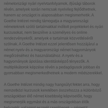
németországi nyári nyelvtanfolyamok, ifjúsági táborok
révén, amelyek során nemcsak nyelvileg fejlődhetnek,
hanem az országot is alaposabban megismerhetik. A
Goethe Intézet mindig támogatja a magyarországi
németeknek szóló tartalmakkal indított projekteket és nyári
kurzusokat, nem beszélve a személyes és online
rendezvényekről, amelyek e tartalmak közvetítéséről
szólnak. A Goethe Intézet ezzel jelentősen hozzájárul a
német nyelv és a magyarországi német hagyományok
megőrzéséhez és használatához. A nyelv és a
hagyományok ápolása identitásképző tényezők. A
multiplikátorok képzése révén a pedagógusok jobban és
gyorsabban megismerkedhetnek a modern módszerekkel.
A Goethe Intézet mindig nagy hangsúlyt fektet arra, hogy
nemzetközi kurzusok keretében összehozza a különböző
országokban élő német kisebbség képviselőit, hogy
megismerjék egymást és a más országokban élők
helyzetét, valamint eszmét cseréljenek – németül.