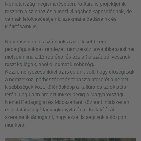
Németország megismerésében. Kulturális projektjeink
részben a színház és a mozi világához kapcsolódnak, de
vannak felolvasóestjeink, szakmai előadásaink és
kiállításaink is.
Különösen fontos számunkra az a kisebbségi
pedagógusoknak rendezett nemzetközi továbbképzési hét,
melyen mind a 13 (európai és ázsiai) országból vesznek
részt kollégák, ahol él német kisebbség.
Kezdeményezésünkkel az is célunk volt, hogy elősegítsük
a nemzetközi párbeszédet és tapasztalatcserét a német
kisebbségek közt, különösképp a kultúra és az oktatás
terén. Legújabb projektünkkel pedig a Magyarországi
Német Pedagógiai és Módszertani Központ módszertani
és oktatási segédanyagkönyvtárának kialakítását
szeretnénk támogatni, hogy ezzel is segítsük a központ
munkáját.