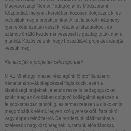
Magyarországi Német Pedagógiai és Módszertani
Központtal, melynek keretében közösen dolgozzuk ki és
valósítjuk meg a projektjeinket. A két felsorolt intézmény
igen elkötelezetten veszi ki részét a feladatokból, és
számos önálló kezdeményezéssel is gazdagították már a
munkát. Közös célunk, hogy hosszútávú projektek alapját
vessük meg.
Kik alkotják a projektek célcsoportját?
M.A.: Minthogy intézeti részlegünk fő profilja szerint
némettanártovábbképzéssel foglalkozik, ezért a
kisebbségi projektek jelentős része is pedagógusokat
szólít meg az óvodában dolgozó kollégáktól egészen a
felsőoktatásban tanítókig, és természetesen a diákokat is
megpróbáljuk elérni, legyen szó gyerekekről, fiatalokról
vagy éppen felnőttekről. De rendezünk kiállításokat a
szélesebb nagyközönségnek is, tartunk előadásokat,