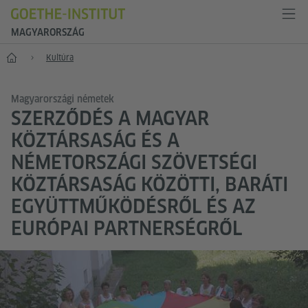
MAGYARORSZÁG
Főoldal
Kultúra
Magyarországi németek
SZERZŐDÉS A MAGYAR
KÖZTÁRSASÁG ÉS A
NÉMETORSZÁGI SZÖVETSÉGI
KÖZTÁRSASÁG KÖZÖTTI, BARÁTI
EGYÜTTMŰKÖDÉSRŐL ÉS AZ
EURÓPAI PARTNERSÉGRŐL