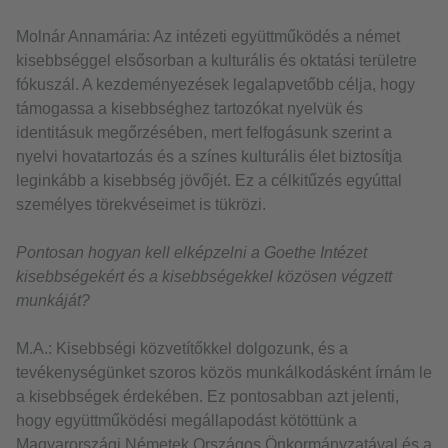
Molnár Annamária: Az intézeti együttműködés a német
kisebbséggel elsősorban a kulturális és oktatási területre
fókuszál. A kezdeményezések legalapvetőbb célja, hogy
támogassa a kisebbséghez tartozókat nyelvük és
identitásuk megőrzésében, mert felfogásunk szerint a
nyelvi hovatartozás és a színes kulturális élet biztosítja
leginkább a kisebbség jövőjét. Ez a célkitűzés egyúttal
személyes törekvéseimet is tükrözi.
Pontosan hogyan kell elképzelni a Goethe Intézet
kisebbségekért és a kisebbségekkel közösen végzett
munkáját?
M.A.: Kisebbségi közvetítőkkel dolgozunk, és a
tevékenységünket szoros közös munkálkodásként írnám le
a kisebbségek érdekében. Ez pontosabban azt jelenti,
hogy együttműködési megállapodást kötöttünk a
Magyarországi Németek Országos Önkormányzatával és a