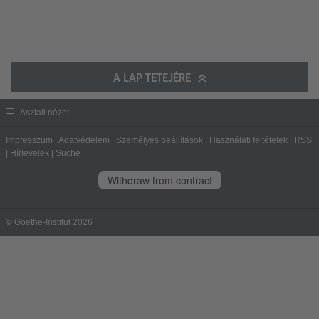
A LAP TETEJÉRE
Asztali nézet
Impresszum
|
Adatvédelem
|
Személyes beállítások
|
Használati feltételek
|
RSS
|
Hírlevelek
|
Suche
Withdraw from contract
© Goethe-Institut 2026