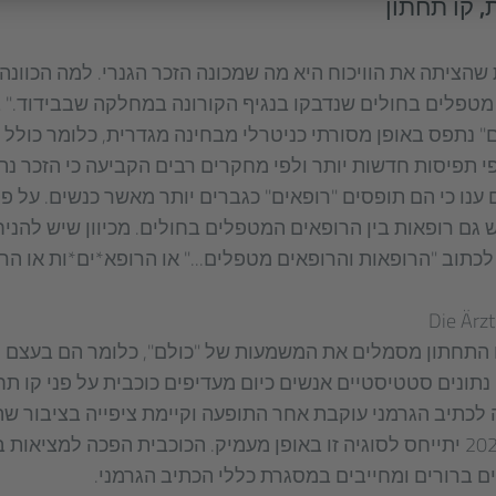
ת, קו תחתון
הציתה את הוויכוח היא מה שמכונה הזכר הגנרי. למה הכוונה?
טפלים בחולים שנדבקו בנגיף הקורונה במחלקה שבבידוד." 
ם" נתפס באופן מסורתי כניטרלי מבחינה מגדרית, כלומר כולל 
י תפיסות חדשות יותר ולפי מחקרים רבים הקביעה כי הזכר נ
ם ענו כי הם תופסים "רופאים" כגברים יותר מאשר כנשים. על פ
 גם רופאות בין הרופאים המטפלים בחולים. מכיוון שיש להניח
לכתוב "הרופאות והרופאים מטפלים..." או הרופא*ים*ות או הרו
Die Ärz
קו התחתון מסמלים את המשמעות של "כולם", כלומר הם בעצם
 נתונים סטטיסטיים אנשים כיום מעדיפים כוכבית על פני קו תחת
 לכתיב הגרמני עוקבת אחר התופעה וקיימת ציפייה בציבור ש
שיפורסם בינואר 2022 יתייחס לסוגיה זו באופן מעמיק. הכוכבית הפכה למצ
ם ברורים ומחייבים במסגרת כללי הכתיב הגרמני.