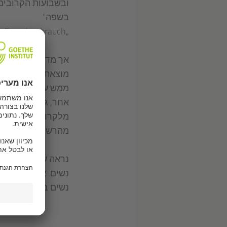
ובשבועות הקרובים
בשפה"
„Handbuch geschlechtergerechter Sprachgebrauch“.
אך מדוע מגיעים אלי
מוצאת את דרכה לאת
ממש עצוב להיות כ
אחר, גורמים נזק ל
מלקרוא את הספר ה
מהרשימה."
נראה שסוגיית שוו
נשים. אך מדוע זה
נשים בשפה ובמקומ