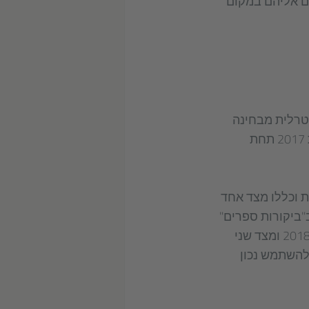
ים אליהם במקום
יטרלית מבחינה
מגדרית. המדריך יצא לאור לקראת יריד הספרים הבינלאומי של פרנקפורט בשנת 2017 תחת
ת וכללו מצד אחד
"ביקורות ספרים"
ומחאות נגד הספר מצד ארגון השפה הגרמנית ביריד הספרים של לייפציג באביב 2018 ומצד שני
להשתמש נכון