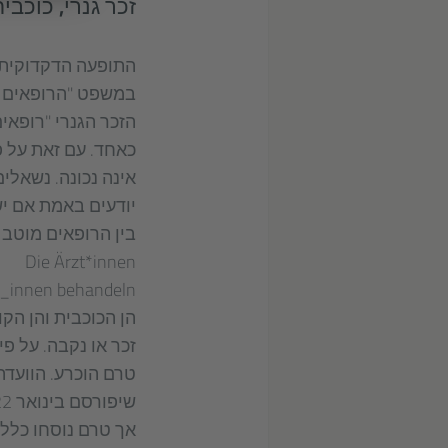
זכר גנרי, כוכבי
התופעה הדקדוקית ש
במשפט "הרופאים מ
הזכר הגנרי "רופאי
כאחד. עם זאת על פ
אינה נכונה. נשאלי
יודעים באמת אם יש
בין הרופאים מוטב 
Die Ärzt*innen
t_innen behandeln
הן הכוכבית והן ה
זכר או נקבה. על פי
טרם הוכרע. הוועדה
אך טרם נוסחו כללי