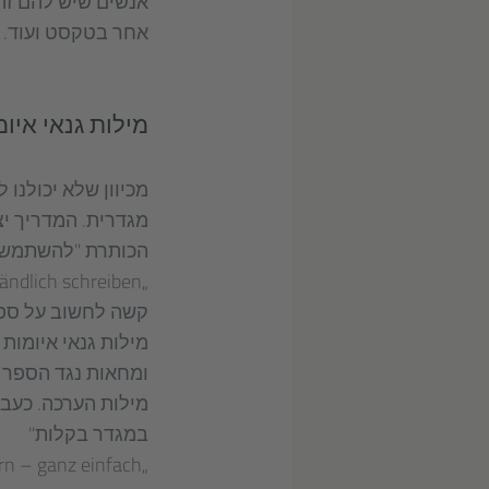
אנשים שיש להם זהו
אחר בטקסט ועוד.
מילות גנאי איו
מכיוון שלא יכולנ
הכותרת "להשתמש נ
„Richtig gendern – wie Sie angemessen und verständlich schreiben“.
קשה לחשוב על ספר 
מילות גנאי איומות
מילות הערכה. כעב
במגדר בקלות"
„Gendern – ganz einfach“