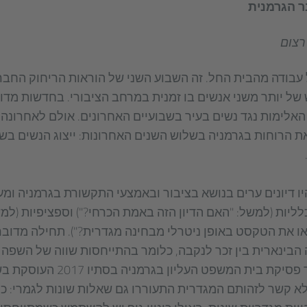
 הגרמנית
רצום
עבודה מהבית החל. זה השבוע השני של הוראות הריחוק החברת
ל יותר משני אנשים בו זמנית במרחב הציבורי. בחדשות מדוו
לימות נגד נשים בעיר בשבועיים האחרונים. אולם לאחרונה ל
 הרוחות בגרמניה בשלוש השנים האחרונות: ייצוג הנשים בשפה
ל משנת 2017 היו דיונים ערים בנושא בציבור ובאמצעי התקשורת בגרמניה 
ליות (למשל: "האם הדיון הזה באמת הכרחי?") וספציפיות (למשל
 את הטקסט באופן ניטרלי מבחינה מגדרית?"). תחילה מדוב
הבינארית בין זכר לנקבה, כלומר בהתייחסות שווה של השפה 
לכל המאוחר לאחר פסיקת בית המשפט הע
א קשר לזהותם המגדרית התעוררו גם שאלות שונות לגמרי: כי