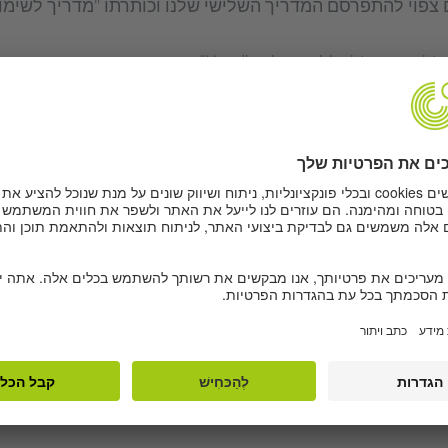
 צפוי להתפרסם המדריך השלישי שלנו וכותרתו "מדריך לשימ
נו אימיילים מלאי שטנה? מדוע "ביקורת" כמו זו (על המדריך ה
ר אמזון: "בשום פנים ואופן לא אנהג לפי השטויות האלה או 
אן ולראות את שני הסופרים האלה, שמובן שאינם מסוגלים לע
מדינה היפה שלנו וגם הורסים את שפת האם הגרמנית שלנו!" או
זה. אני מאוכזב מאוד מהוצאת דודן. ההוצאה צריכה להסיר א
יון מגדרי בשפה מרתיחה את דמם של אנשים – לא רק של גברי
 כך? נראה שלא מדובר רק בתיקונים סמנטיים שטחיים אלא בע
ה של השפה בעולם האמיתי.