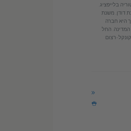
ת והיסטוריה בלייפציג.
נת 1997 היא חברה במערכת דודן. משנת
כך היא חברה
המדינה. החל
 קונקל-רצום