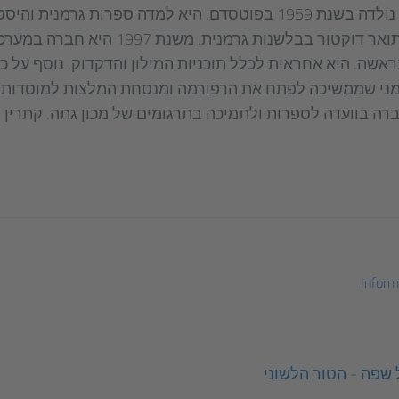
קתרין קונקל-רצום נולדה בשנת 1959 בפוטסדם. היא למדה ספרות גרמני
לאחר מכן למדה לתואר דוקטור בבלשנות גרמנית. מש
ת בראשה. היא אחראית לכלל תוכניות המילון והדקדוק. נוסף על 
מני שממשיכה לפתח את הרפורמה ומנסחת המלצות למוסדות 
20 היא חברה בוועדה לספרות ולתמיכה בתרגומים של מכון גתה. קתרין
Infor
שפה - הטור הלשוני