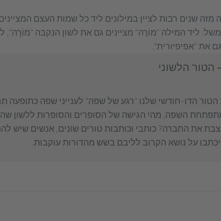
 מזה שנים רבות לציין במילונים ליד כל שמות העצם המציינים
ל: ליד המילה "מוֹרֶה" מציינים גם את לשון הנקבה "מוֹרָה", ל
גם את "אפיפיורית".
 הטור הלשוני
הטור הדו-חודשי שלנו "רגע של שפה" לענייני שפה כתופעה ת
מתפתחת השפה, מהי הגישה של הסופרים והסופרות ללשון ש
צבת את החברה? כותבי וכותבות טורים שונים, אנשים שיש להם
יכתבו על נושא הקרוב לליבם בשש מהדורות עוקבות.