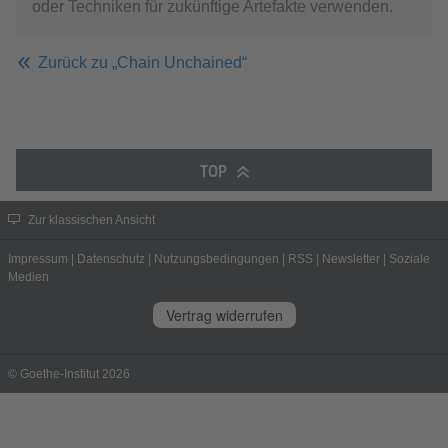
oder Techniken für zukünftige Artefakte verwenden.
Zurück zu „Chain Unchained“
TOP
Zur klassischen Ansicht
Impressum
|
Datenschutz
|
Nutzungsbedingungen
|
RSS
|
Newsletter
|
Soziale
Medien
Vertrag widerrufen
© Goethe-Institut 2026