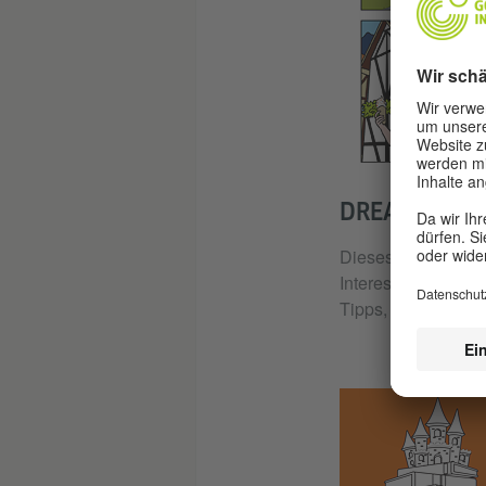
DREAMLAND 
Dieses Projekt bef
Interessante Gäste
Tipps, für diejenig