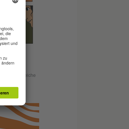
schland aus?
 geben hilfreiche