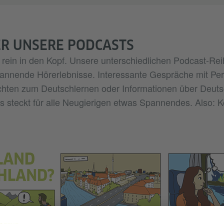
ER UNSERE PODCASTS
rein in den Kopf. Unsere unterschiedlichen Podcast-Rei
pannende Hörerlebnisse. Interessante Gespräche mit Per
hten zum Deutschlernen oder Informationen über Deuts
 steckt für alle Neugierigen etwas Spannendes. Also: K