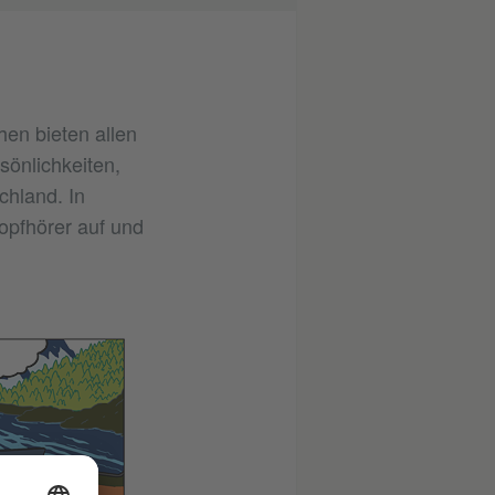
hen bieten allen
sönlichkeiten,
chland. In
opfhörer auf und