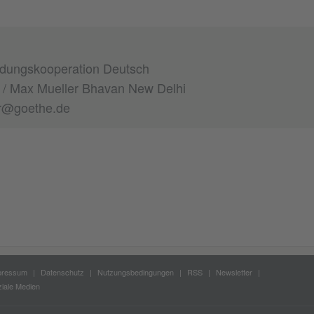
ldungskooperation Deutsch
t / Max Mueller Bhavan New Delhi
r@goethe.de
pressum
Datenschutz
Nutzungsbedingungen
RSS
Newsletter
iale Medien