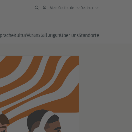
Mein Goethe.de
Deutsch
Veranstaltungen
prache
Kultur
Über uns
Standorte