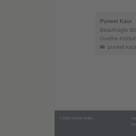
Puneet Kaur
Beauftragte Bi
Goethe-Institu
puneet.kau
© 2026 Goethe-Institut
Im
Soz