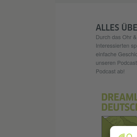
ALLES ÜB
Durch das Ohr & 
Interessierten s
einfache Geschic
unseren Podcasts
Podcast ab!