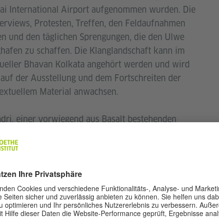
i International Airport aufgenommen wurden. Die
terviews, Protesten, Treffen, den Feldaufnahmen
n und den täglichen Sprengungen, die den Ulwe
ughafen zu schaffen. Die Klanglandschaft kann im
Mueller Bhavan Kolkata angehört werden und wird
rlauf der Ausstellung und dem Fortschreiten der
textuellem Material anwachsen.
yadri, einer vorwiegend aus Basalt bestehenden
ste des Dekkan entlang zieht. Mit seiner Höhe von
 mehreren Hügeln, die für den Bau des Navi Mumbai
werden sollen. Durch Metaphern wie Sprengung und
den Hügelklängen einen Ausgangspunkt im Kontext
ht, eine sich wandelnde Klanglandschaft des Ortes
ss durch die Schaffung eines fokussierten Raumes
äglichen Ereignis zuhört, vor Ort hinhört, durch