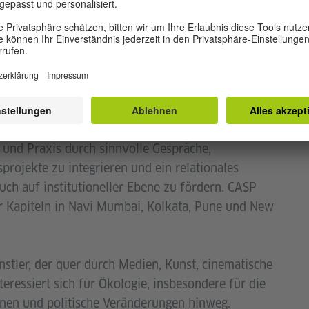
um schließlich herauszufinden, wie all das in der
 ist eine Plattform für transdisziplinäre
tische Dialoge zur kulturellen Nachhaltigkeit zu
g und Praxis durch sinnvolle Gespräche,
projekte zu integrieren und ein relationales
uch auf institutioneller Ebene zu fördern. CASP
r Kapiteln in Navi Mumbai, Kolkata, Pune und New
nstler, der quer durch Medien, Kunst, cinematische
nteressiert sich für Ökologie, insbesondere für die
nnen und politische Veränderungen hinweg.