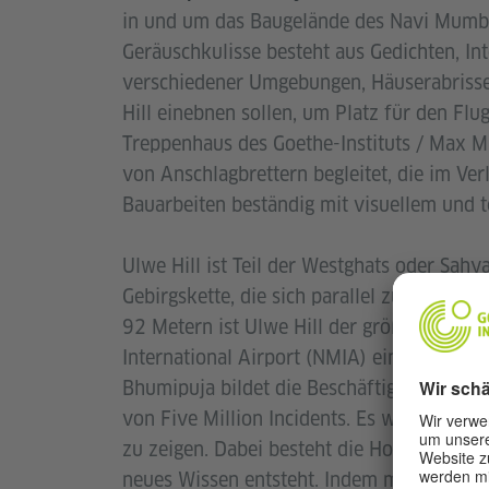
in und um das Baugelände des Navi Mumba
Geräuschkulisse besteht aus Gedichten, In
verschiedener Umgebungen, Häuserabrisse
Hill einebnen sollen, um Platz für den Fl
Treppenhaus des Goethe-Instituts / Max 
von Anschlagbrettern begleitet, die im Ve
Bauarbeiten beständig mit visuellem und 
Ulwe Hill ist Teil der Westghats oder Sah
Gebirgskette, die sich parallel zur Westkü
92 Metern ist Ulwe Hill der größte unter
International Airport (NMIA) eingeebnet 
Bhumipuja bildet die Beschäftigung mit 
von Five Million Incidents. Es wird versuc
zu zeigen. Dabei besteht die Hoffnung, da
neues Wissen entsteht. Indem man diesem t