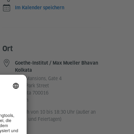
Im Kalender speichern
Ort
Goethe-Institut / Max Mueller Bhavan
Kolkata
Park Mansions, Gate 4
57A, Park Street
Kolkata 700016
Indien
Täglich von 10 bis 18:30 Uhr (außer an
Sonn- und Feiertagen)