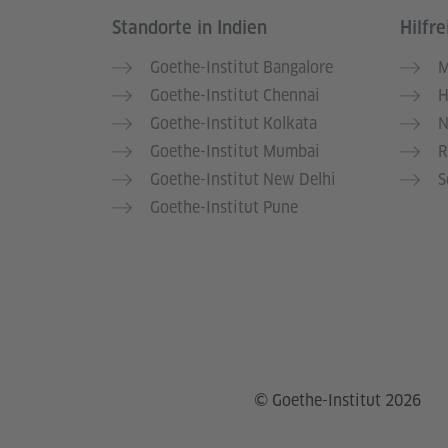
Standorte in Indien
Hilfre
Service- und Informationsbereich
Goethe-Institut Bangalore
M
Goethe-Institut Chennai
H
Goethe-Institut Kolkata
N
Goethe-Institut Mumbai
R
Goethe-Institut New Delhi
S
Goethe-Institut Pune
© Goethe-Institut 2026