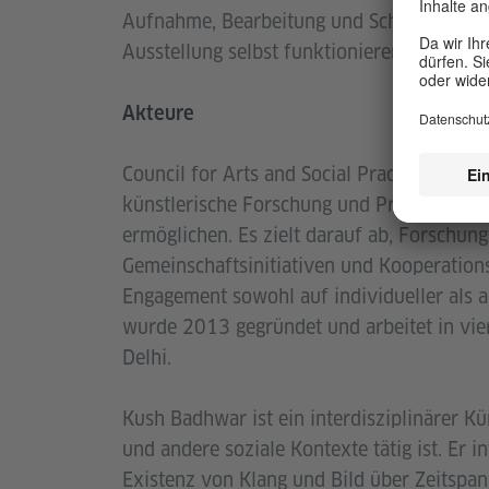
Aufnahme, Bearbeitung und Schaffung. Und 
Ausstellung selbst funktionieren kann.
Akteure
Council for Arts and Social Practice (CASP)
künstlerische Forschung und Praxis, um kri
ermöglichen. Es zielt darauf ab, Forschun
Gemeinschaftsinitiativen und Kooperations
Engagement sowohl auf individueller als a
wurde 2013 gegründet und arbeitet in vie
Delhi.
Kush Badhwar ist ein interdisziplinärer Kü
und andere soziale Kontexte tätig ist. Er i
Existenz von Klang und Bild über Zeitspa