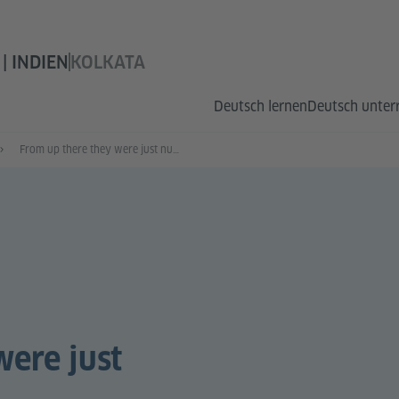
| INDIEN
KOLKATA
Deutsch lernen
Deutsch unter
From up there they were just numbers
were just