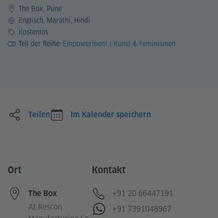
The Box, Pune
Sprache
Englisch, Marathi, Hindi
Preis
Kostenlos
Teil der Reihe:
Empowerment | Kunst & Feminismen
Teilen
Im Kalender speichern
Ort
Kontakt
Telefon
+91 20 66447191
The Box
At Rescon
WhatsApp
+91 7391048967