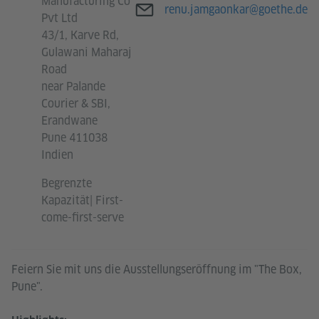
Manufacturing Co
E-Mail
renu.jamgaonkar@goethe.de
Pvt Ltd
43/1, Karve Rd,
Gulawani Maharaj
Road
near Palande
Courier & SBI,
Erandwane
Pune 411038
Indien
Begrenzte
Kapazität| First-
come-first-serve
Feiern Sie mit uns die Ausstellungseröffnung im "The Box,
Pune".