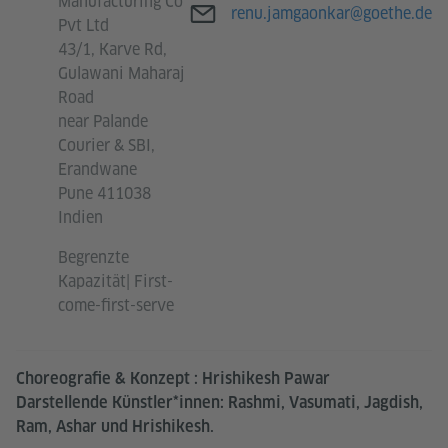
Manufacturing Co
E-Mail
renu.jamgaonkar@goethe.de
Pvt Ltd
43/1, Karve Rd,
Gulawani Maharaj
Road
near Palande
Courier & SBI,
Erandwane
Pune 411038
Indien
Begrenzte
Kapazität| First-
come-first-serve
Choreografie & Konzept : Hrishikesh Pawar
Darstellende Künstler*innen: Rashmi, Vasumati, Jagdish,
Ram, Ashar und Hrishikesh.