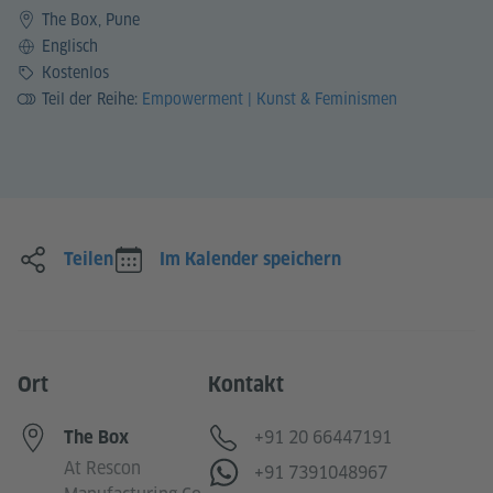
The Box, Pune
Sprache
Englisch
Preis
Kostenlos
Teil der Reihe:
Empowerment | Kunst & Feminismen
Teilen
Im Kalender speichern
Ort
Kontakt
Telefon
+91 20 66447191
The Box
At Rescon
WhatsApp
+91 7391048967