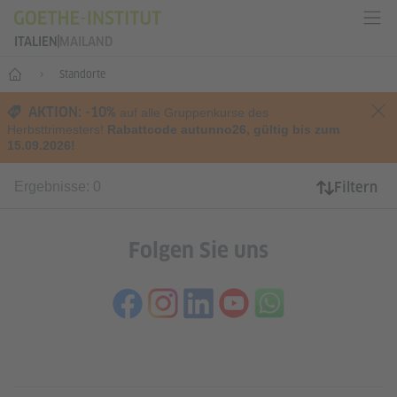
ITALIEN
MAILAND
Start
Standorte
AKTION: -10%
auf alle Gruppenkurse des
Herbsttrimesters!
Rabattcode autunno26, gültig bis zum
15.09.2026!
Filtern
Ergebnisse: 0
Folgen Sie uns