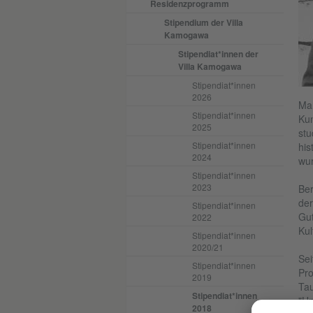
Residenzprogramm
Stipendium der Villa
Kamogawa
Stipendiat*innen der
Villa Kamogawa
Stipendiat*innen
2026
Mar
Stipendiat*innen
Kun
2025
stu
Stipendiat*innen
his
2024
wur
Stipendiat*innen
2023
Ber
der
Stipendiat*innen
Gut
2022
Kul
Stipendiat*innen
2020/21
Sei
Stipendiat*innen
Pro
2019
Tau
Stipendiat*innen
"Un
2018