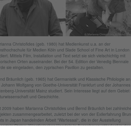
© Marianna Christofides & Bernd Bräu
ianna Christofides (geb. 1980) hat Medienkunst u.a. an der
sthochschule für Medien Köln und Slade School of Fine Art in London
diert. Mittels Film, Installation und Text setzt sie sich vielschichtig mit
torischen Orten auseinander. Bei der 54. Edition der Venedig Biennale
de sie eingeladen, den zyprischen Pavillon zu gestalten.
nd Bräunlich (geb. 1965) hat Germanistik und Klassische Philologie an
 Johann Wolfgang von Goethe-Universität Frankfurt und der Johannes
enberg-Universität Mainz studiert. Sein Interesse liegt auf dem Gebiet
turwissenschaft und Geschichte.
t 2009 haben Marianna Christofides und Bernd Bräunlich bei zahlreich
jekten zusammengearbeitet, zuletzt bei der von der Exilerfahrung Bru
ts in Japan handelnden Arbeit "Wartesaal“, die in der Ausstellung
certain States. Künstlerisches Handeln in Ausnahmezuständen" in der