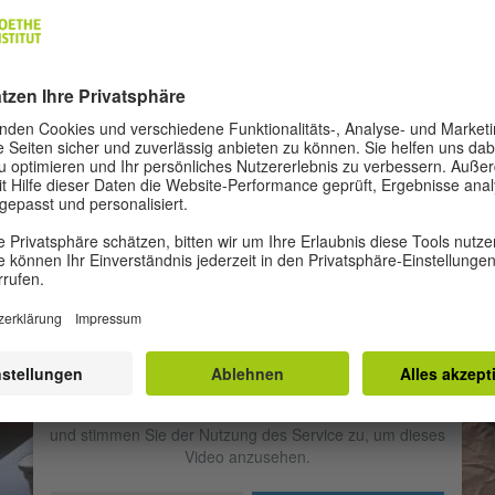
demie der Künste Berlin zu sehen war. 2014 waren sie gemeinsam im
men des Villa Aurora-Stipendiums in Los Angeles, wo sie sich mit Fra
yd Wrights Schaffen und den geografischen Besonderheiten Kalifornie
einandersetzen.
rend ihrer Residenz in der Villa Kamogawa führten sie diese Themen
ter. U.a. standen die Spuren von Frank Lloyd Wright und Bruno Taut in
an, die geologischen Besonderheiten Japans und der Umgang der
schen mit der Natur und Unsicherheit im Fokus ihrer Untersuchungen
 deren Ergebnis ein Essayfilm entstehen wird.
Wir benötigen Ihre Zustimmung, um den
YouTube Video-Service zu laden!
Wir verwenden einen Service eines Drittanbieters, um
Videoinhalte einzubetten. Dieser Service kann Daten zu
Ihren Aktivitäten sammeln. Bitte lesen Sie die Details durch
und stimmen Sie der Nutzung des Service zu, um dieses
Video anzusehen.