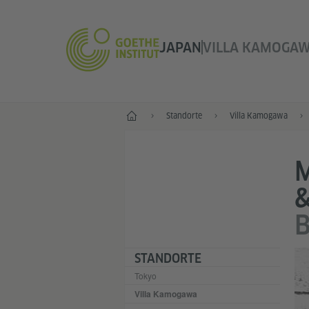
JAPAN
VILLA KAMOGA
Start
Standorte
Villa Kamogawa
M
&
B
STANDORTE
Tokyo
Villa Kamogawa