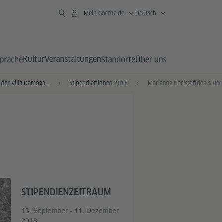
Mein Goethe.de
Deutsch
Kultur
Veranstaltungen
prache
Standorte
Über uns
Stipendiat*innen der Villa Kamogawa
Stipendiat*innen 2018
STIPENDIENZEITRAUM
13. September - 11. Dezember
2018