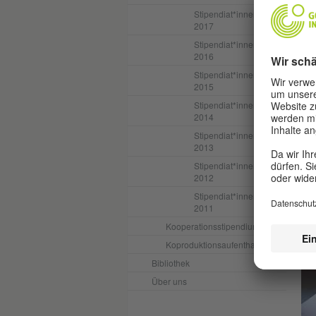
Aka
Stipendiat*innen
Rah
2017
Llo
aus
Stipendiat*innen
2016
Wäh
Stipendiat*innen
wei
2015
Jap
Stipendiat*innen
Men
2014
als
Stipendiat*innen
2013
Stipendiat*innen
2012
Stipendiat*innen
2011
Kooperationsstipendium
Koproduktionsaufenthalt
Bibliothek
Über uns