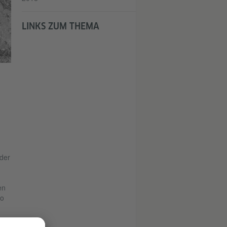
LINKS ZUM THEMA
nlich
 der
en
no