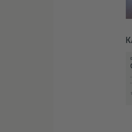
K
0
„