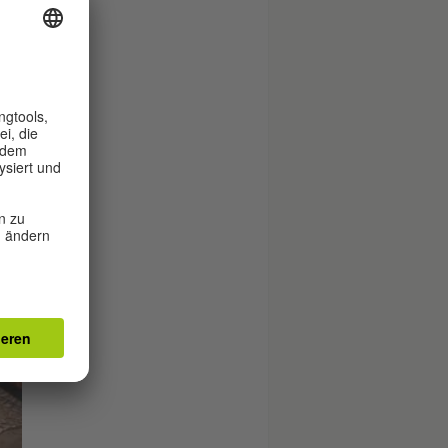
nk
ns
,