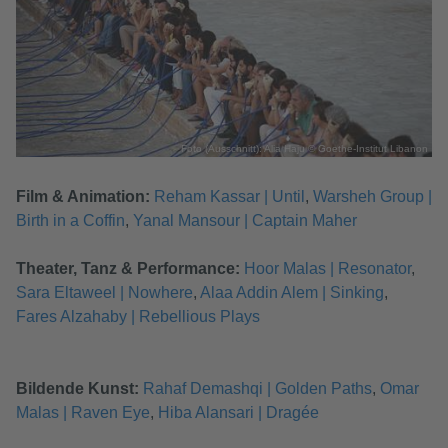
Foto (Ausschnitt): Alia Haju © Goethe-Institut Libanon
Film & Animation:
Reham Kassar | Until
,
Warsheh Group |
Birth in a Coffin
,
Yanal Mansour | Captain Maher
Theater, Tanz & Performance:
Hoor Malas | Resonator
,
Sara Eltaweel | Nowhere
,
Alaa Addin Alem | Sinking
,
Fares Alzahaby | Rebellious Plays
Bildende Kunst:
Rahaf Demashqi | Golden Paths
,
Omar
Malas | Raven Eye
,
Hiba Alansari | Dragée