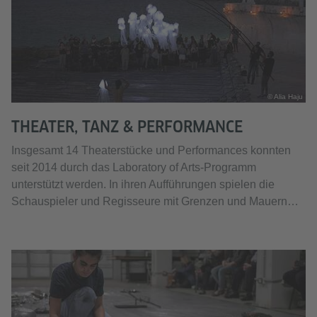
© Alia Haju
THEATER, TANZ & PERFORMANCE
Insgesamt 14 Theaterstücke und Performances konnten
seit 2014 durch das Laboratory of Arts-Programm
unterstützt werden. In ihren Aufführungen spielen die
Schauspieler und Regisseure mit Grenzen und Mauern…