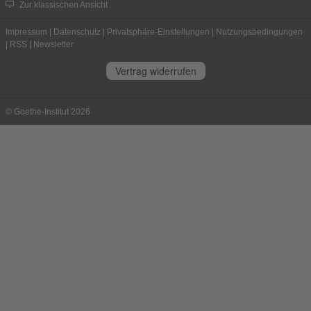
Zur klassischen Ansicht
Impressum
|
Datenschutz
|
Privatsphäre-Einstellungen
|
Nutzungsbedingungen
|
RSS
|
Newsletter
Vertrag widerrufen
© Goethe-Institut 2026