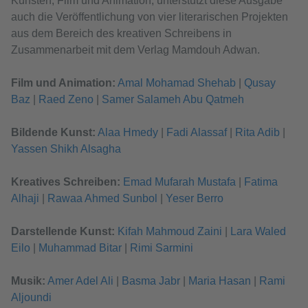
Künsten, Film und Animation, unterstützt diese Ausgabe
auch die Veröffentlichung von vier literarischen Projekten
aus dem Bereich des kreativen Schreibens in
Zusammenarbeit mit dem Verlag Mamdouh Adwan.
Film und Animation:
Amal Mohamad Shehab
|
Qusay
Baz
|
Raed Zeno
|
Samer Salameh Abu Qatmeh
Bildende Kunst:
Alaa Hmedy
|
Fadi Alassaf
|
Rita Adib
|
Yassen Shikh Alsagha
Kreatives Schreiben:
Emad Mufarah Mustafa
|
Fatima
Alhaji
|
Rawaa Ahmed Sunbol
|
Yeser Berro
Darstellende Kunst:
Kifah Mahmoud Zaini
|
Lara Waled
Eilo
|
Muhammad Bitar
|
Rimi Sarmini
Musik:
Amer Adel Ali
|
Basma Jabr
|
Maria Hasan
|
Rami
Aljoundi