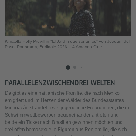
Ne
Kimaëlle Holly Previll in "El Jardín que soñamos" von Joaquín del
vo
Paso, Panorama, Berlinale 2026.
|
© Amondo Cine
Ci
PARALLELENZWISCHENDREI WELTEN
Da gibt es eine haitianische Familie, die nach Mexiko
emigriert und im Herzen der Wälder des Bundesstaates
Michoacán strandet, zwei jugendliche Freundinnen, die in
Schwimmwettbewerben gegeneinander antreten und
beide ein Ticket nach Brasilien gewinnen möchten und
drei offen homosexuelle Figuren aus Penjamillo, die sich