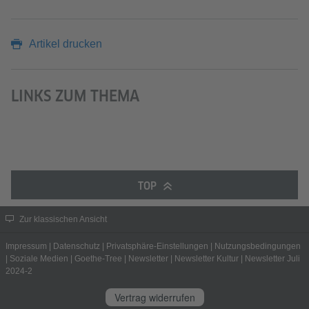
Artikel drucken
LINKS ZUM THEMA
TOP
Zur klassischen Ansicht
Impressum
|
Datenschutz
|
Privatsphäre-Einstellungen
|
Nutzungsbedingungen
|
Soziale Medien
|
Goethe-Tree
|
Newsletter
|
Newsletter Kultur
|
Newsletter Juli
2024-2
Vertrag widerrufen