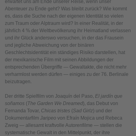
erwartet uns am Ende unserer Reise, wenn unser
Abenteuer zu Ende geht? Was bleibt zurück? Wie kommt
es, dass die Suche nach der eigenen Identität so vielen
zum Traum oder Alptraum wird? In einer Realität, in der
jährlich 4 % der Weltbevölkerung ihr Heimatland verlassen
und ihr Glück anderswo versuchen, in der das Frausein
und jegliche Abweichung von der binären
Geschlechtsidentität ein ständiges Risiko darstellen, hat
der mexikanische Film mit seinen Abbildungen der
entsprechenden Übergriffe — Gewaltakte, die nicht mehr
verharmlost werden dürfen — einiges zu der 76. Berlinale
beizutragen.
Der dritte Spielfilm von Joaquín del Paso,
El jardín que
soñamos
(
The Garden We Dreamed
), das Debut von
Fernanda Tovar,
Chicas tristes
(
Sad Girlz
) und der
Dokumentarfilm
Jaripeo
von Efraín Mojica und Rebeca
Zweig — allesamt kraftvolle Autorenfilme — stellen die
systematische Gewalt in den Mittelpunkt, der ihre