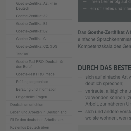
Ihren Lernerfolg auf 
Goethe-Zertifikat A2: Fit in
ein offizielles und int
Deutsch
Goethe-Zertifikat A2
Goethe-Zertifikat B1
Goethe-Zertifikat B2
Das
Goethe-Zertifikat A
einfache Sprachkenntnisse
Goethe-Zertifikat C1
Kompetenzskala des Gem
Goethe-Zertifikat C2: GDS
TestDaF
Goethe-Test PRO: Deutsch für
den Beruf
DURCH DAS BESTEH
Goethe-Test PRO Pflege
sich auf einfache Ar
Prüfungsergebnisse
deutlich sprechen;
Beratung und Information
vertraute, alltäglich
verwenden können (zum
Oft gestellte Fragen
Arbeit, zur näheren 
Deutsch unterrichten
sich und andere vorst
Leben und Arbeiten in Deutschland
wo sie wohnen, wen s
Fit für den deutschen Arbeitsmarkt
Kostenlos Deutsch üben