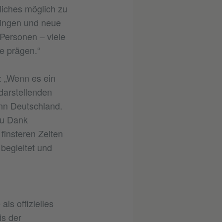
liches möglich zu
ringen und neue
 Personen – viele
te prägen.“
 „Wenn es ein
darstellenden
nn Deutschland.
zu Dank
 finsteren Zeiten
begleitet und
ls offizielles
is der