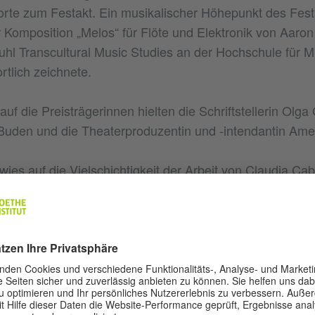
rte zum Festakt. Ein musikalischer Höhepunkt des Fest
 Komposition „Melos“ für Flöte und Elektronik von Aaron 
 Transcultural Music Studies an der Hochschule für Mu
tlich zeichnete.
uf die Preisträgerinnen hielten die Schriftstellerin Olga
Buden und die Theaterproduzentin und -intendantin Amel
ies auf die Vielschichtigkeit der Arbeit von Claudia Cab
urübersetzerin ist ein leiser, bescheidener und leider viel 
so mehr Achtung gebührt dieser Berufswahl, bei der e
den Ruhm geht, sondern einzig um die Liebe zur Sprach
 ein Beruf, der ein außerordentliches Können abverlangt,
Sprachen, beider Kulturen, Länder, sondern auch noch 
erarisches Werk mit all seinen Eigenheiten in eine ander
lturraum nachzudichten und dabei dem Originaltext mög