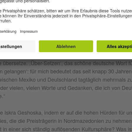
st es wichtig, nicht nur den neuesten Änderungen in der K
n, sondern auch in der Literatur, in der deutschen, mex
en.“
betonte in ihrer Dankesrede, sie versuche „jeden Tag di
hland und Mexiko zu verringern und die ,Fremdheiten‘ 
nur, indem ich Bücher übersetze, sondern auch kulturell
bersetze. ,Über-Setzen‘, das schöne deutsche Wort fü
 gelangen‘: für mich bedeutet das seit knapp 30 Jahren
wischen Mexiko und Deutschland tagtäglich mehrmals zu
der vielen, vielen Worte und Gedanken, die ich von De
.“
e Iskra Geshoska, indem er auf die hohen Hürden für u
wies, die die Preisträgerin in Nordmazedonien zu nehmen
in einer sich ständig auflösenden Kultursphäre? Was ist 