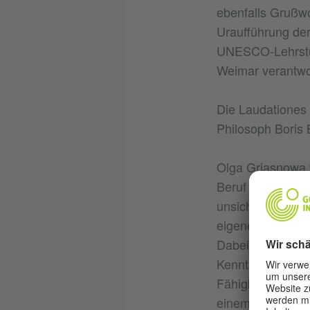
ebenfalls Grußwo
Uraufführung der
UNESCO-Lehrstuhl
Weimar verantwor
Die Laudationes a
Philosoph Boris 
Olga Grjasnowa w
Beruf der Literat
unsichtbarer. Um
eigene Ego noch 
Dabei ist es auch
Kenntnis beider 
Fähigkeit ein lit
einem anderen Ku