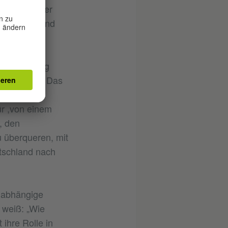
ultur und der
ikanischen und
e Entfernung
anzunähern. Das
e
r ,von einem
, den
 überqueren, mit
utschland nach
nabhängige
 weiß: „Wie
ihre Rolle in