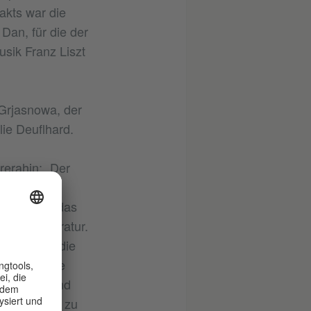
akts war die
Dan, für die der
sik Franz Liszt
 Grjasnowa, der
ie Deuflhard.
rerahin: „Der
zu oft ein
s weder um das
e und Literatur.
 nicht nur die
die magische
e Sprache und
lichst treu zu