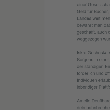
einer Gesellschaf
Geld für Bücher,
Landes weit meh
bewahrt man dabei
geschafft, auch 
weggezogen wur
Iskra Geshoskaer
Sorgens in einer
der ständigen Em
förderlich und o
Individuen erlau
lebendiger Platt
Amelie Deuflhar
dein bahnbreche