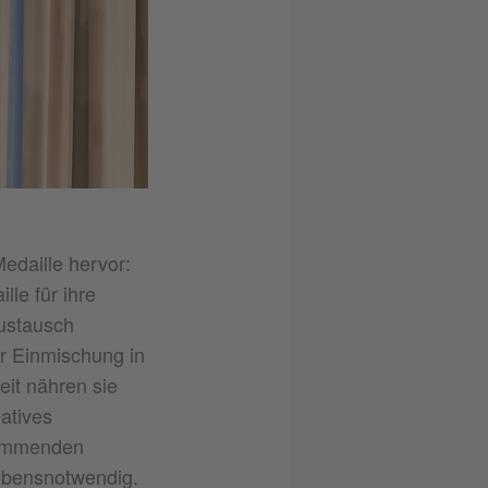
edaille hervor:
lle für ihre
ustausch
er Einmischung in
eit nähren sie
eatives
klemmenden
lebensnotwendig.