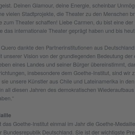
eist. Deinen Glamour, deine Energie, scheinbar Unmög
e vielen Stadtprojekte, die Theater zu den Menschen b
e zum Theater schaffen! Liebe Carmen, du bist eine der
die das internationale Theater geprägt haben und bis heu
uero dankte den Partnerinstitutionen aus Deutschland:
it unserer Vision von der grundlegenden Bedeutung der 
eben eines Landes und seiner Bürger übereinstimmt, da
richtungen, insbesondere dem Goethe-Institut, sind wir 
s sie unsere Künstler aus Chile und Lateinamerika in den
 in all diesen Jahren des demokratischen Wiederaufbaus 
ben.“
aille
t das Goethe-Institut einmal im Jahr die Goethe-Medaille a
 Bundesrepublik Deutschland. Sie ist der wichtigste Pre