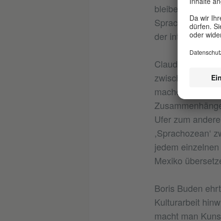
bleiben. Dabei i
Sprache zu folge
der international
Claudia Cabrera 
zwischen Deutsc
mache ich nicht 
Zusammenhänge ü
Ufer zum anderen
,Sprachozean‘ z
jedem einzelnen 
Mexiko übersetze
Boris Buden ehrt
Kulturarbeit hin
macht man Kunst 