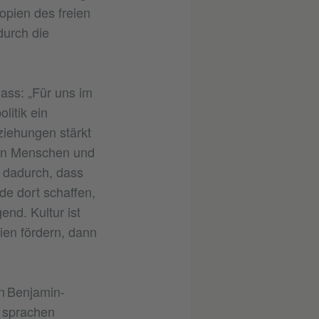
pien des freien
durch die
ass: „Für uns im
litik ein
ziehungen stärkt
den Menschen und
e dadurch, dass
de dort schaffen,
nd. Kultur ist
ien fördern, dann
n Benjamin-
e sprachen