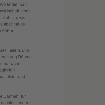
? Wo findet man
wirtschaft eines
ließlich, wie
ra aber hat es
en Füßen
 des Teilens und
betrachtung Räume
en nur dann
agierten
u solider und
e Carmen, für
s nachlassenden