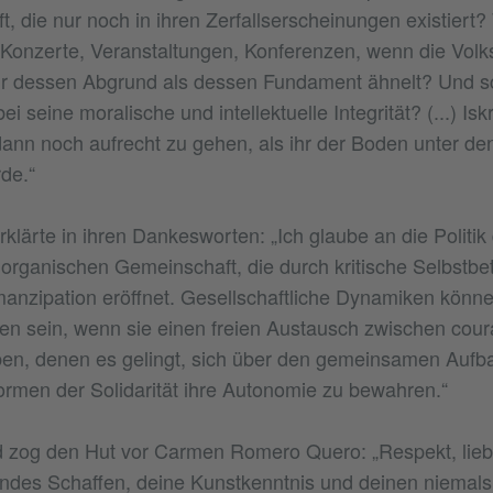
t, die nur noch in ihren Zerfallserscheinungen existiert
 Konzerte, Veranstaltungen, Konferenzen, wenn die Volks
r dessen Abgrund als dessen Fundament ähnelt? Und sch
 seine moralische und intellektuelle Integrität? (...) Isk
dann noch aufrecht zu gehen, als ihr der Boden unter d
de.“
klärte in ihren Dankesworten: „Ich glaube an die Politik
 organischen Gemeinschaft, die durch kritische Selbst
anzipation eröffnet. Gesellschaftliche Dynamiken könn
ffen sein, wenn sie einen freien Austausch zwischen cour
ben, denen es gelingt, sich über den gemeinsamen Aufba
formen der Solidarität ihre Autonomie zu bewahren.“
d zog den Hut vor Carmen Romero Quero: „Respekt, lieb
ndes Schaffen, deine Kunstkenntnis und deinen niemal