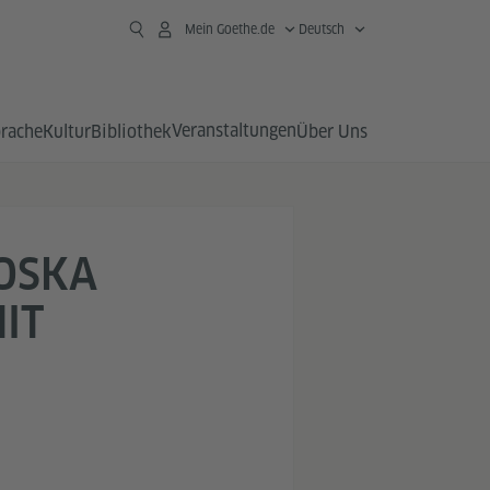
Mein Goethe.de
Deutsch
Veranstaltungen
prache
Kultur
Bibliothek
Über Uns
HOSKA
IT