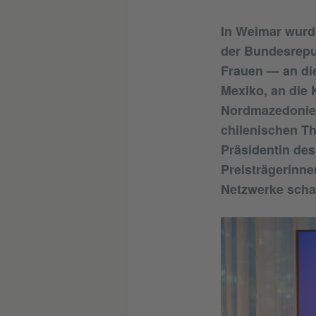
In Weimar wurde
der Bundesrepub
Frauen — an die
Mexiko, an die
Nordmazedonien
chilenischen The
Präsidentin des
Preisträgerinne
Netzwerke schaf