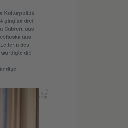
 Kulturpolitik
4 ging an drei
ia Cabrera aus
Geshoska aus
eiterin des
t würdigte die
tändige
©
Antje
Lange