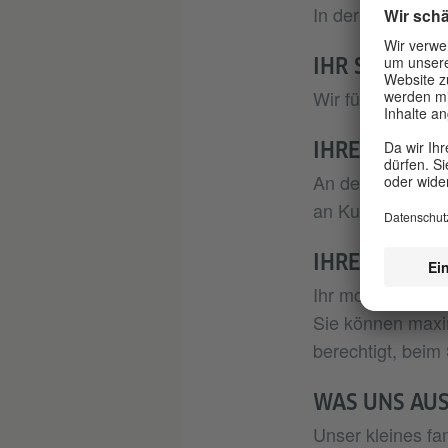
In der Regel unt
IHR START BE
Wir führen ein p
IHRE QUALIF
An der Universitä
an Kursen und S
IHRE VERGÜ
Ihr monatliches 
Sie können maxim
berechtigt, beim
WAS UNS AU
Unser kleines fa