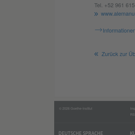
Tel. +52 961 615
www.alemanu
Informatione
Zurück zur Üb
© 2026 Goethe-Institut
Im
RS
DEUTSCHE SPRACHE
K