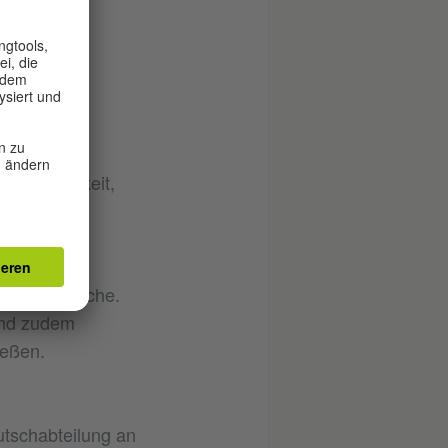
ie Möglichkeit,
hmen.
iten pro Woche.
ind zudem
ießen.
utschabteilung an