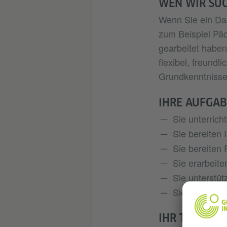
WEN WIR SU
Wenn Sie ein Da
zum Beispiel Päd
gearbeitet haben
flexibel, freund
Grundkenntnisse 
IHRE AUFGA
Sie unterrich
Sie bereiten 
Sie bereiten 
Sie erarbeite
Sie unterstüt
Sie bilden En
IHR TAGESAB