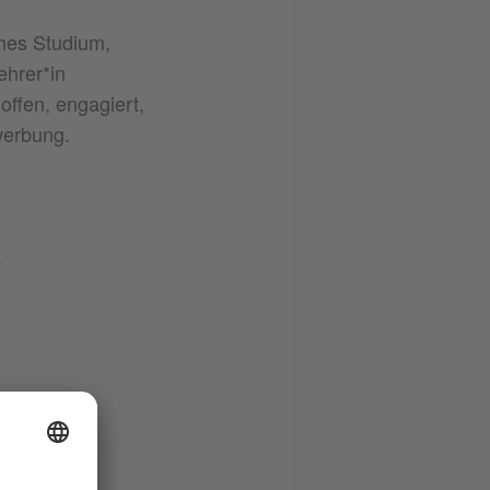
hes Studium,
ehrer*in
offen, engagiert,
werbung.
.