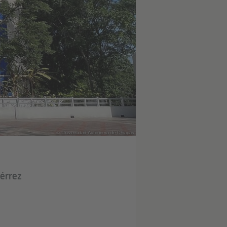
© Universidad Autónoma de Chiapas
iérrez