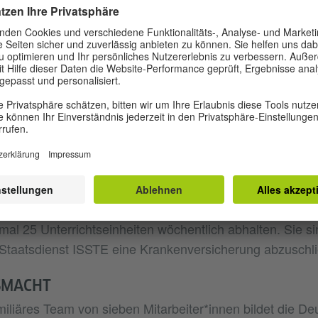
errichten Sie zwischen 13 Uhr und 20 Uhr.
I UNS
ersönliches Einführungsgespräch mit Ihnen.
IZIERUNGSMÖGLICHKEITEN
t existiert eine strukturierte Förderung. Zudem besteht d
eminaren des DAAD oder des Goethe-Instituts teilzune
TUNG
Gehalt richtet sich nach den geleisteten Unterrichtseinhe
al 25 Unterrichtseinheiten wöchentlich abhalten. Sie s
 Staatsdienst ISSTE eine Krankenversicherung abzuschl
SMACHT
miliäres Team von sieben Mitarbeiter*innen bildet die De