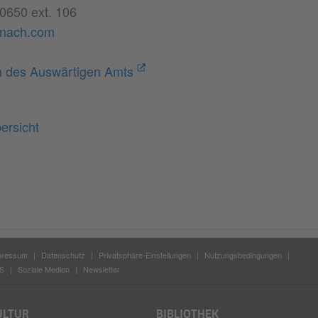
0650 ext. 106
nach.com
n des Auswärtigen Amts
ersicht
pressum
Datenschutz
Privatsphäre-Einstellungen
Nutzungsbedingungen
S
Soziale Medien
Newsletter
ULTUR
BIBLIOTHEK