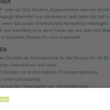
CHEN
F- oder ein DaZ-Studium abgeschlossen oder ein ähnlic
agogik absolviert und mindestens zwei Jahre als DaF-L
, wenn Sie zudem interkulturelle Kompetenz mitbringen, 
lich und teamfähig sind, dann freuen wir uns über Ihre Be
in Spanisch (Niveau B1) sind erwünscht.
BEN
ten Deutsch als Fremdsprache für die Niveaus A1 bis B2
Ihren Unterricht vor und nach.
Prüfungen vor und korrigieren Prüfungsergebnisse.
n Unterrichtsmaterial.
zen bei der Organisation von Veranstaltungen.
glischlehrer aus
LAUF