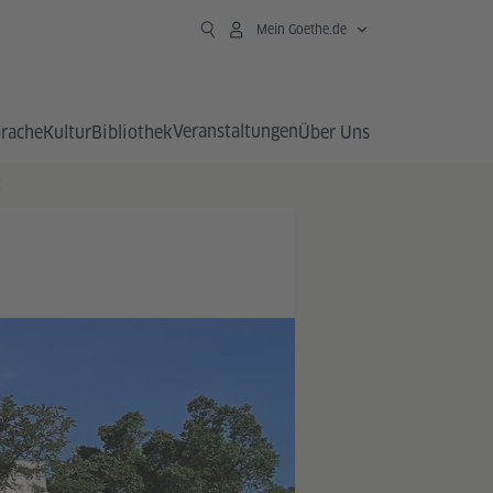
Mein Goethe.de
Veranstaltungen
prache
Kultur
Bibliothek
Über Uns
z