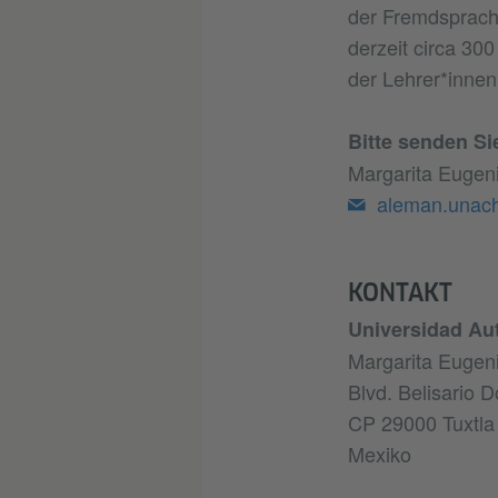
der Fremdsprache
derzeit circa 30
der Lehrer*innen
Bitte senden Si
Margarita Eugeni
aleman.unac
KONTAKT
Universidad Au
Margarita Eugeni
Blvd. Belisario
CP 29000 Tuxtla 
Mexiko