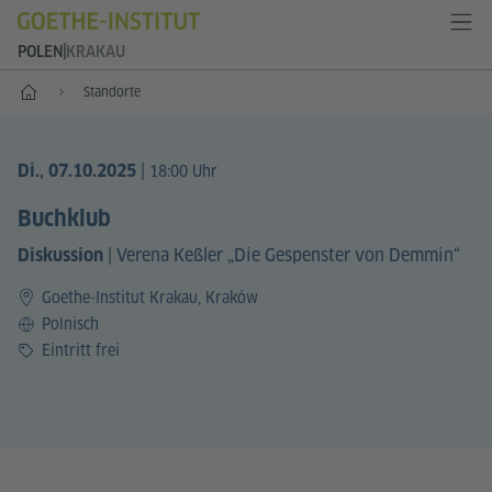
POLEN
KRAKAU
Start
Standorte
|
Di., 07.10.2025
18:00 Uhr
Buchklub
|
Verena Keßler „Die Gespenster von Demmin“
Diskussion
Goethe-Institut Krakau, Kraków
Sprache
Polnisch
Preis
Eintritt frei