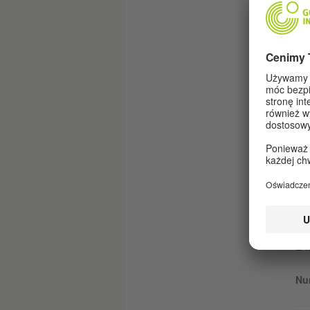
Z
Te
IN
Imi
E-M
Nu