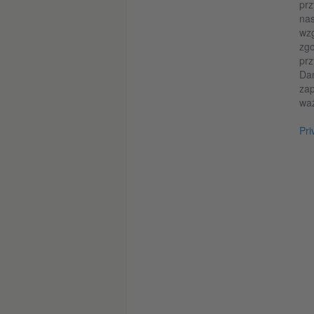
prz
nas
wzg
zgo
prz
Da
zap
wa
Pri