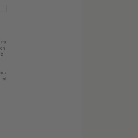
z na
ych
 z
-am
 mi