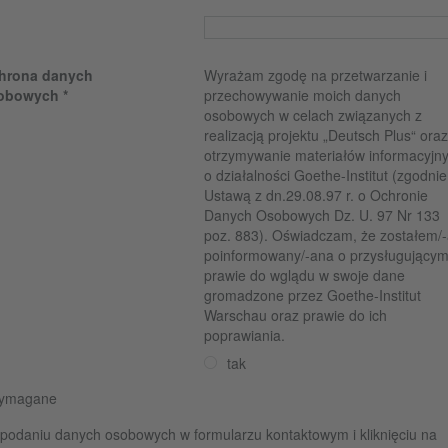
hrona danych
Wyrażam zgodę na przetwarzanie i
obowych
przechowywanie moich danych
osobowych w celach związanych z
realizacją projektu „Deutsch Plus“ ora
otrzymywanie materiałów informacyjn
o działalności Goethe-Institut (zgodnie
Ustawą z dn.29.08.97 r. o Ochronie
Danych Osobowych Dz. U. 97 Nr 133
poz. 883). Oświadczam, że zostałem/
poinformowany/-ana o przysługującym
prawie do wglądu w swoje dane
gromadzone przez Goethe-Institut
Warschau oraz prawie do ich
poprawiania.
tak
wymagane
podaniu danych osobowych w formularzu kontaktowym i kliknięciu na