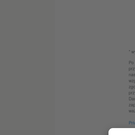
* 
Po 
prz
nas
wzg
zgo
prz
Da
zap
wa
Pri