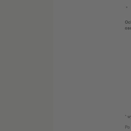
Oc
os
* 
Po 