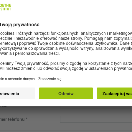
ANULUJ
WYŚL
GŁOSZENIE DO KONKURSU
rmin nadsyłania zgłoszeń: do 30.11.2020
FORMACJE O NAUCZYCIELU
ę i nazwisko
ail:
mer telefonu