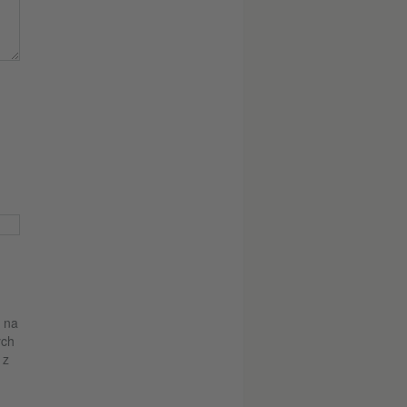
z na
ych
 z