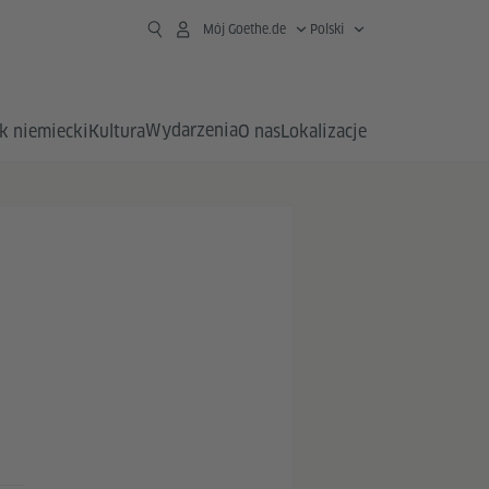
Mój Goethe.de
Polski
Wydarzenia
k niemiecki
Kultura
O nas
Lokalizacje