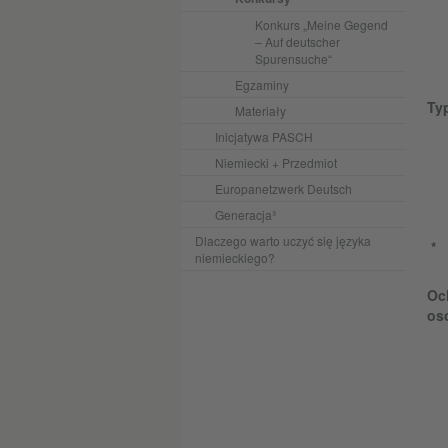
Konkurs „Meine Gegend
– Auf deutscher
Spurensuche“
Egzaminy
Ty
Materiały
Inicjatywa PASCH
Niemiecki + Przedmiot
Europanetzwerk Deutsch
Generacja³
Dlaczego warto uczyć się języka
niemieckiego?
Oc
os