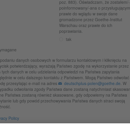
poz. 883). Oświadczam, że zostałem/
poinformowany/-ana o przysługującym
prawie do wglądu w swoje dane
gromadzone przez Goethe-Institut
Warschau oraz prawie do ich
poprawiania.
tak
wymagane
podaniu danych osobowych w formularzu kontaktowym i kliknięciu na
ycisk potwierdzający, wyrażają Państwo zgodę na wykorzystanie przez
 tych danych w celu udzielania odpowiedzi na Państwa zapytania
lędnie w celu dalszego kontaktu z Państwem. Mogą Państwo odwołać
dę przesyłając e-mail na adres
deutschplus-polen@goethe.de
. W
ypadku odwołania zgody Państwa dane zostaną natychmiast skasowa
ne Państwa zostaną również skasowane, gdy odpowiemy na Państwa
ytanie lub gdy powód przechowywania Państwa danych straci swoją
żność.
vacy Policy