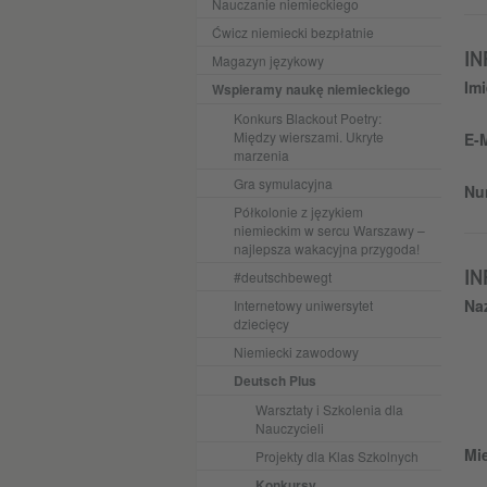
Nauczanie niemieckiego
Ćwicz niemiecki bezpłatnie
IN
Magazyn językowy
Imi
Wspieramy naukę niemieckiego
Konkurs Blackout Poetry:
Między wierszami. Ukryte
E-M
marzenia
Gra symulacyjna
Nu
Półkolonie z językiem
niemieckim w sercu Warszawy –
najlepsza wakacyjna przygoda!
IN
#deutschbewegt
Na
Internetowy uniwersytet
dziecięcy
Niemiecki zawodowy
Deutsch Plus
Warsztaty i Szkolenia dla
Nauczycieli
Mi
Projekty dla Klas Szkolnych
Konkursy