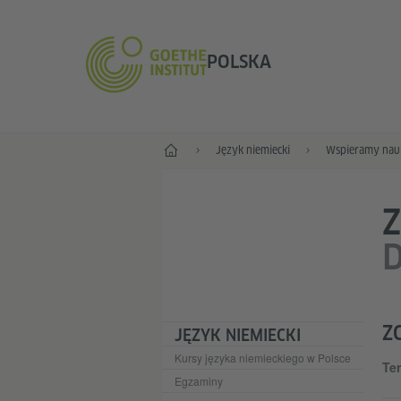
POLSKA
Start
Język niemiecki
Wspieramy nauk
D
Z
JĘZYK NIEMIECKI
Kursy języka niemieckiego w Polsce
Te
Egzaminy