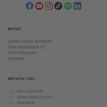
Service- und Informationsbereich
Kontakt
Goethe-Institut Rumänien
Calea Dorobanților 32
010573 Bukarest
Rumänien
Hilfreiche Links
Mein Goethe.de
Hinweisgebersystem
Newsletter