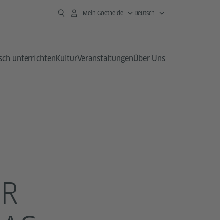
Mein Goethe.de
Deutsch
sch unterrichten
Kultur
Veranstaltungen
Über Uns
T
ER