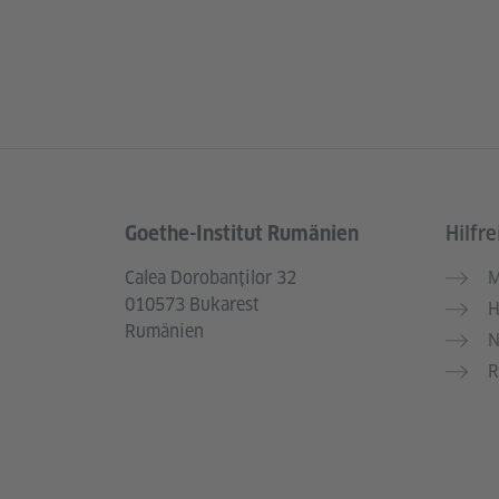
Goethe-Institut Rumänien
Hilfre
Service- und Informationsbereich
Calea Dorobanților 32
M
010573 Bukarest
H
Rumänien
N
R