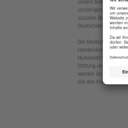
unsere bilateralen Be
unzähligen privaten un
sozialen Bereichen un
Deutschland und Rumä
Die Deutsche Botscha
Handelskammer, das Go
Humboldt-Stiftung, die
Stiftung und die Frie
werden im Laufe des 
mit den Partnern unt