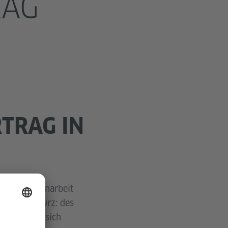
RAG
TRAG IN
che Zusammenarbeit
mänien“, kurz: des
1992 haben sich