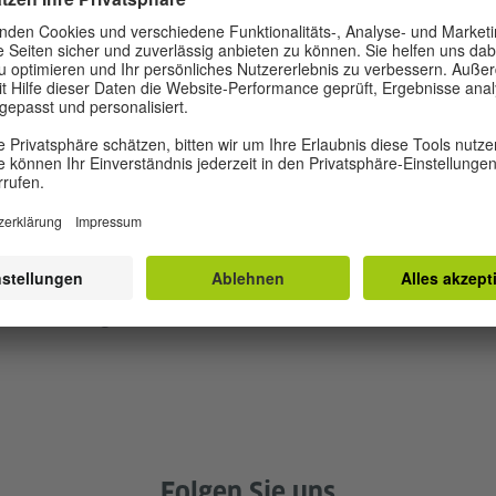
ziehungen in allen Bereichen sehr dynamisch entwickelt,
d staatlichen Initiativen in Wirtschaft, Bildung, Kultur, W
d mit einer zentralen Rolle der deutschen Minderheit al
nien.
ft, das Rumänisch–Deutsche Forum, die Deutsch-Rumänis
ethe-Institut, der Deutsche Akademische Austauschdien
 Friedrich-Ebert-Stiftung, die Konrad–Adenauer-Stiftung,
drich-Naumann-Stiftung, die deutsche Minderheit und viel
Jahres Veranstaltungen zum Jubiläum durchführen, auf d
er diesem Logo hinweisen werden.
Folgen Sie uns