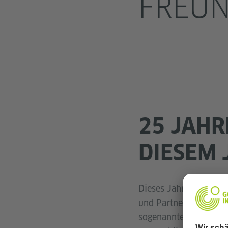
FREUN
25 JAHR
DIESEM 
Dieses Jahr begehen w
und Partnerschaft in 
sogenannten Freundsch