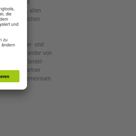
 getragen von
issenschaft, allen
s Brücke zwischen
che Industrie- und
st, die Alexander von
 die Hanns-Seidel-
e weitere Partner
ie wir Sie gemeinsam