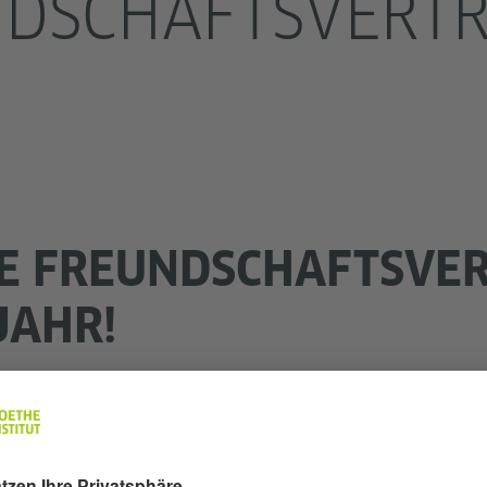
DSCHAFTSVERT
E FREUNDSCHAFTSVER
JAHR!
ir den 25. Jahrestag des „Vertrags über freundschaftli
Europa zwischen der Bundesrepublik Deutschland und Ru
aftsvertrags. Seit seiner Unterzeichnung am 21. April 