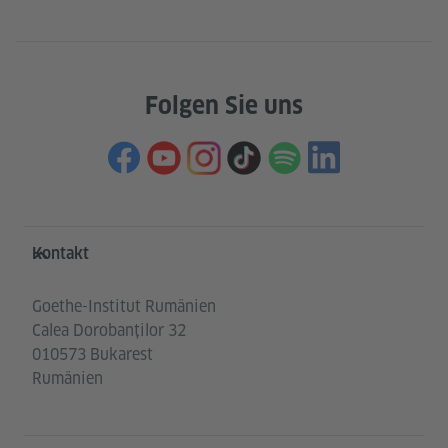
Folgen Sie uns
Service- und Informationsbereich
Kontakt
Goethe-Institut Rumänien
Calea Dorobanților 32
010573 Bukarest
Rumänien