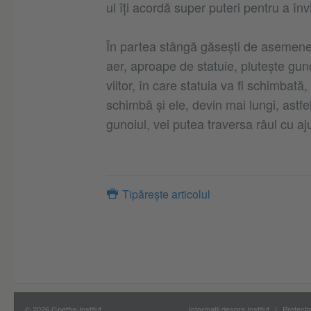
ul îți acordă super puteri pentru a î
În partea stângă găsești de asemenea
aer, aproape de statuie, plutește guno
viitor, în care statuia va fi schimbat
schimbă și ele, devin mai lungi, astfe
gunoiul, vei putea traversa râul cu aju
Tipărește articolul
© 2026 Goethe-Institut
Informații despre Institut
Protecți