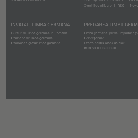
Condiții de utilizare
RSS
Newsl
ÎNVĂȚAȚI LIMBA GERMANĂ
PREDAREA LIMBII GER
Cursuri de limba germană în România
Limba germană: predă. împărtășește
Examene de limba germană
Perfecționare
Exersează gratuit limba germană
Oferte pentru clase de elevi
Inițiative educaționale