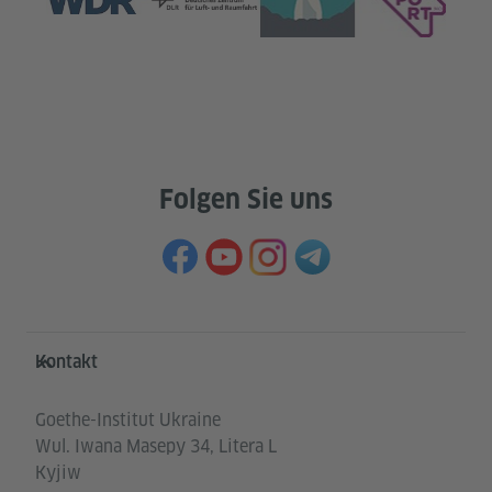
Folgen Sie uns
Service- und Informationsbereich
Kontakt
Goethe-Institut Ukraine
Wul. Iwana Masepy 34, Litera L
Kyjiw