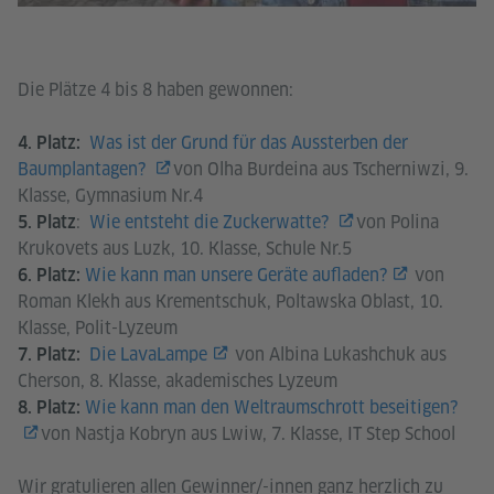
des Service zu, um dieses Video anzusehen.
Mehr Informationen
Die Plätze 4 bis 8 haben gewonnen:
Akzeptieren
Was ist der Grund für das Aussterben der
4. Platz:
Baumplantagen?
von Olha Burdeina aus Tscherniwzi, 9.
Klasse, Gymnasium Nr.4
:
Wie entsteht die Zuckerwatte?
von Polina
5. Platz
Krukovets aus Luzk, 10. Klasse, Schule Nr.5
Wie kann man unsere Geräte aufladen?
von
6. Platz:
Roman Klekh aus Krementschuk, Poltawska Oblast, 10.
Klasse, Polit-Lyzeum
Die LavaLampe
von Albina Lukashchuk aus
7. Platz:
Cherson, 8. Klasse, akademisches Lyzeum
Wie kann man den Weltraumschrott beseitigen?
8. Platz:
von Nastja Kobryn aus Lwiw, 7. Klasse, IT Step School
Wir gratulieren allen Gewinner/-innen ganz herzlich zu