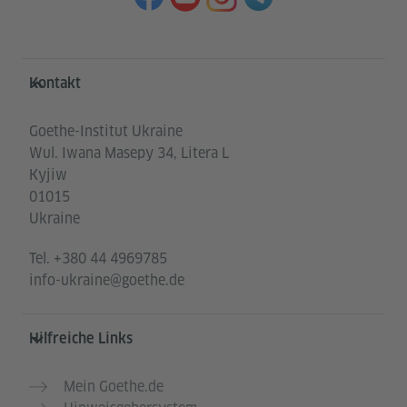
Service- und Informationsbereich
Kontakt
Goethe-Institut Ukraine
Wul. Iwana Masepy 34, Litera L
Kyjiw
01015
Ukraine
Tel.
+380 44 4969785
info-ukraine@goethe.de
Hilfreiche Links
Mein Goethe.de