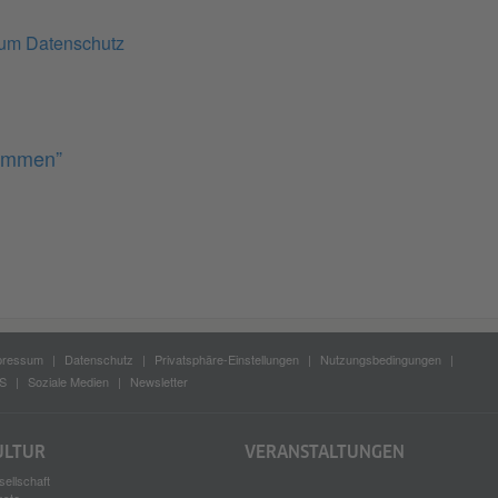
zum Datenschutz
timmen”
pressum
Datenschutz
Privatsphäre-Einstellungen
Nutzungsbedingungen
S
Soziale Medien
Newsletter
ULTUR
VERANSTALTUNGEN
ellschaft