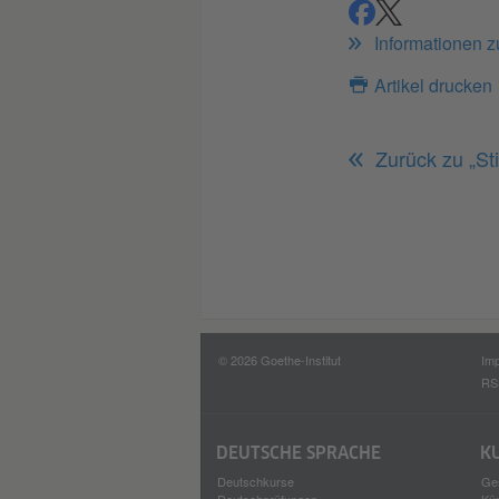
teilen
teilen
Informationen 
Artikel drucken
Zurück zu „S
© 2026 Goethe-Institut
Im
RS
DEUTSCHE SPRACHE
K
Deutschkurse
Ges