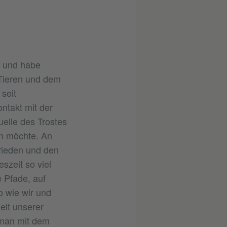
n und habe
 Tieren und dem
seit
ntakt mit der
elle des Trostes
en möchte. An
rieden und den
szeit so viel
 Pfade, auf
o wie wir und
eit unserer
 man mit dem