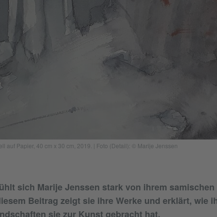
 auf Papier, 40 cm x 30 cm, 2019. | Foto (Detail): © Marije Jenssen
fühlt sich Marije Jenssen stark von ihrem samischen
diesem Beitrag zeigt sie ihre Werke und erklärt, wie 
andschaften sie zur Kunst gebracht hat.