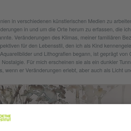
Linien in verschiedenen künstlerischen Medien zu arbeite
derungen in und um die Orte herum zu erfassen, die ic
nnte. Veränderungen des Klimas, meiner familiären Be
pektiven für den Lebensstil, den ich als Kind kennengele
 Aquarellbilder und Lithografien begann, ist geprägt von
d Nostalgie. Für mich erscheinen sie als ein dunkler Tunn
, wenn er Veränderungen erlebt, aber auch als Licht un