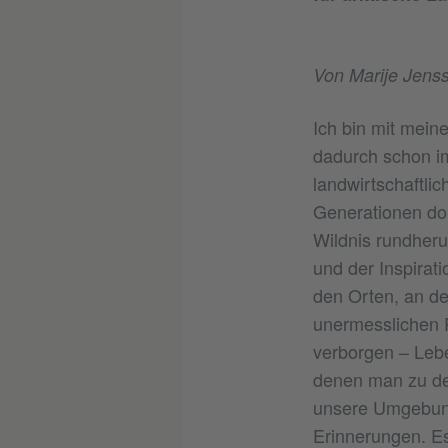
Von Marije Jens
Ich bin mit mein
dadurch schon im
landwirtschaftli
Generationen dor
Wildnis rundheru
und der Inspirat
den Orten, an d
unermesslichen R
verborgen – Leb
denen man zu den
unsere Umgebung 
Erinnerungen. Es