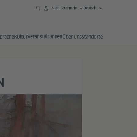
Mein Goethe.de
Deutsch
Veranstaltungen
prache
Kultur
Über uns
Standorte
N