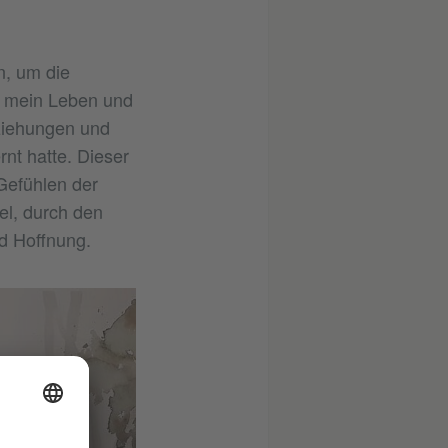
n, um die
h mein Leben und
ziehungen und
rnt hatte. Dieser
 Gefühlen der
el, durch den
d Hoffnung.