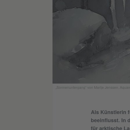
„Sonnenuntergang“ von Marije Jenssen. Aquarell
Als Künstlerin 
beeinflusst. In 
für arktische L