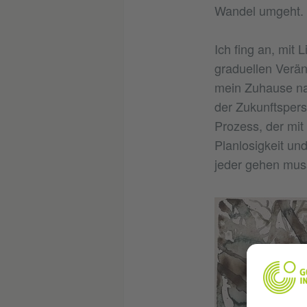
Wandel umgeht.
Ich fing an, mit 
graduellen Verän
mein Zuhause na
der Zukunftspers
Prozess, der mit
Planlosigkeit un
jeder gehen muss