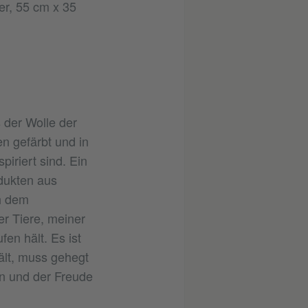
er, 55 cm x 35
 der Wolle der
n gefärbt und in
piriert sind. Ein
odukten aus
h dem
r Tiere, meiner
en hält. Es ist
ält, muss gehegt
en und der Freude