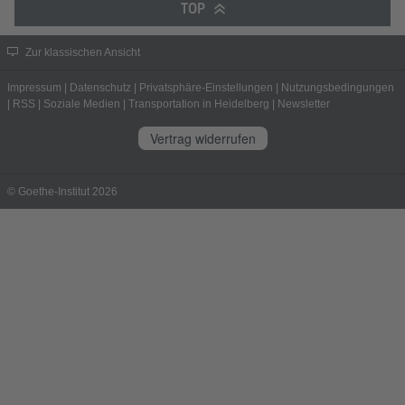
TOP
Zur klassischen Ansicht
Impressum
|
Datenschutz
|
Privatsphäre-Einstellungen
|
Nutzungsbedingungen
|
RSS
|
Soziale Medien
|
Transportation in Heidelberg
|
Newsletter
Vertrag widerrufen
© Goethe-Institut 2026