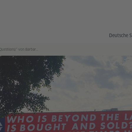
Deutsche S
„Untitled (Questions)“ von Barbara Kruger