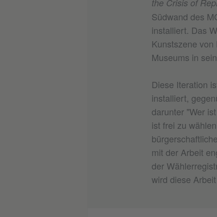
the Crisis of Re
Südwand des MO
installiert. Das
Kunstszene von L
Museums in seine
Diese Iteration
installiert, geg
darunter "Wer is
ist frei zu wähle
bürgerschaftlic
mit der Arbeit e
der Wählerregis
wird diese Arbei