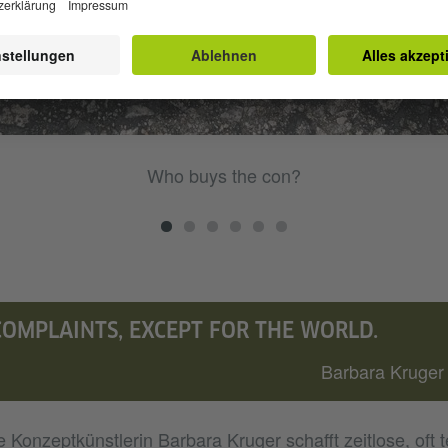
Who buys the con?
COMPLAINTS, EXCEPT FOR THE WORLD.
Barbara Kruger
Konzeptkünstlerin Barbara Kruger schafft zeitlose, oft t