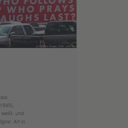
© Barbara Kruger, Foto: Lord Jim
ale
 1945),
, weiß- und
igns: Art in