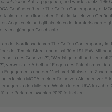
in Auftrag gegeben, und wurde zuletzt 1990 
presentation
CA-Gebäudes (heute The Geffen Contemporary at MO
 Werk nimmt einen ikonischen Platz im kollektiven Gedächt
os Angeles ein und gilt als eines der kuratorischen High
r vierzigjährigen Geschichte.
 ist an der Nordfassade von The Geffen Contemporary i
enüber der Temple Street und misst 30 x 191 Fuß. Mit neu
t jenseits des Gesetzes?", "Wer ist gekauft und verkauft?
n?", verweist die Arbeit auf Fragen des Patriotismus, des
hen Engagements und der Machtverhältnisse. Im Zusam
ngagierte sich MOCA in einer Reihe von Aktionen zur Erl
trierungen zu den Midterm-Wahlen in den USA im Jahre
t für die Parlamentswahlen 2020 fortsetzen.