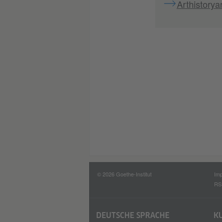
Arthistorya
© 2026 Goethe-Institut
Im
RS
DEUTSCHE SPRACHE
K