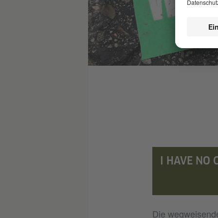
© Barbara Kruger, Foto: Lord Jim
I HAVE NO 
Die wegweisende 