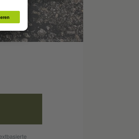
© Barbara Kruger, Foto: Lord Jim
extbasierte