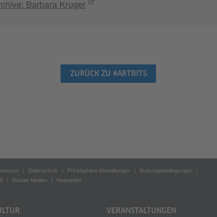
rchive: Barbara Kruger
ZURÜCK ZU #ARTBITS
pressum
Datenschutz
Privatsphäre-Einstellungen
Nutzungsbedingungen
S
Soziale Medien
Newsletter
ULTUR
VERANSTALTUNGEN