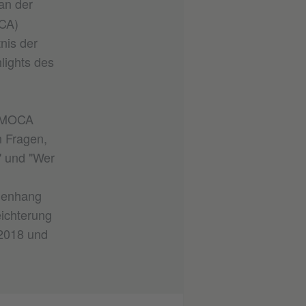
an der
CA)
nis der
lights des
m MOCA
n Fragen,
" und "Wer
menhang
eichterung
 2018 und