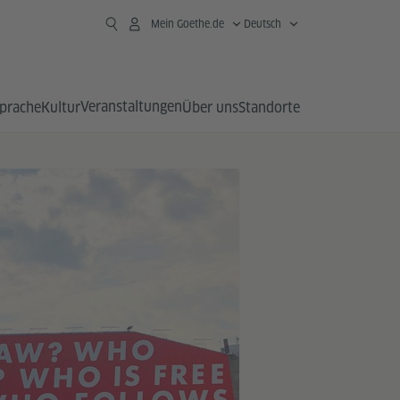
Mein Goethe.de
Deutsch
Veranstaltungen
prache
Kultur
Über uns
Standorte