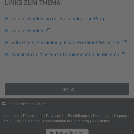
LINKS ZUM THEMA
Julian Rosefeldt in der Nationalgalerie Prag
Julian Rosefeldt
Villa Stuck: Ausstellung Julian Rosefeldt "Manifesto"
Manifesto im Musée d'art contemporain de Montréal
TOP
Zur klassischen Ansicht
Impressum
|
Datenschutz
|
Privatsphäre-Einstellungen
|
Nutzungsbedingungen
|
RSS
|
Soziale Medien
|
Transportation in Heidelberg
|
Newsletter
Vertrag widerrufen