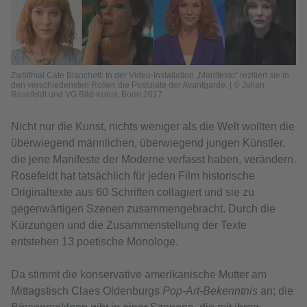
Zwölfmal Cate Blanchett: In der Video-Installation „Manifesto“ rezitiert sie in
den verschiedensten Rollen die Postulate der Avantgarde. | © Julian
Rosefeldt und VG Bild-Kunst, Bonn 2017
Nicht nur die Kunst, nichts weniger als die Welt wollten die
überwiegend männlichen, überwiegend jungen Künstler,
die jene Manifeste der Moderne verfasst haben, verändern.
Rosefeldt hat tatsächlich für jeden Film historische
Originaltexte aus 60 Schriften collagiert und sie zu
gegenwärtigen Szenen zusammengebracht. Durch die
Kürzungen und die Zusammenstellung der Texte
entstehen 13 poetische Monologe.
Da stimmt die konservative amerikanische Mutter am
Mittagstisch Claes Oldenburgs
Pop-Art-Bekenntnis
an; die