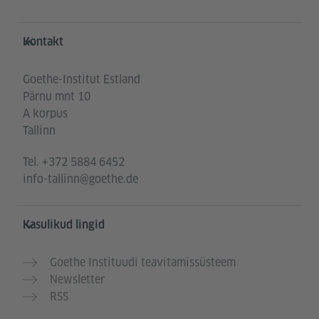
Service- und Informationsbereich
Kontakt
Goethe-Institut Estland
Pärnu mnt 10
A korpus
Tallinn
Tel.
+372 5884 6452
info-tallinn@goethe.de
Kasulikud lingid
Goethe Instituudi teavitamissüsteem
Newsletter
RSS