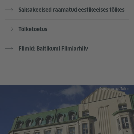
Saksakeelsed raamatud eestikeelses tõlkes
Tõlketoetus
Filmid: Baltikumi Filmiarhiiv
© Goethe-Institut Tallinn