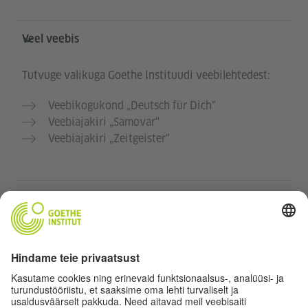
Veel veebis
Tutvuge valikuga Goethe Instituudi veebilehtedest:
Veebikogukond „Deutsch für Dich“
Veebiajakiri „Samovar“
Veebiajakiri „Zeitgeister“
Andmekaitse ja juurdepääsetavus
See veebileht peaks olema kättesaadav ja praktiline
võimalikult paljudele inimestele. Isikuandmeid
kasutame vastavalt meie andmekaitse eeskirjale.
Privaatsussätted