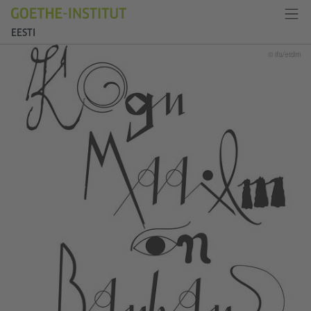
EESTI
© ifa/etdm