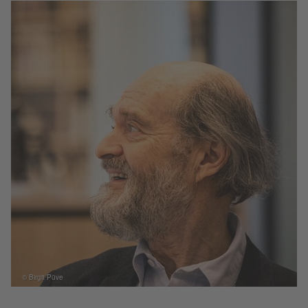
© Birgit Püve