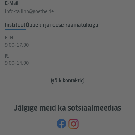
E-Mail
info-tallinn@goethe.de
Instituut
Õppekirjanduse raamatukogu
E–N:
9.00–17.00
R:
9.00–14.00
Kõik kontaktid
Jälgige meid ka sotsiaalmeedias