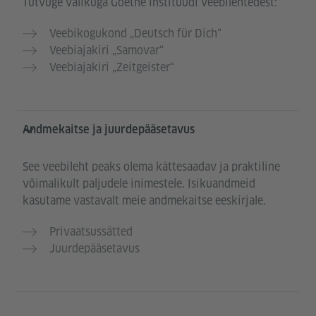
Tutvuge valikuga Goethe Instituudi veebilehtedest:
Veebikogukond „Deutsch für Dich“
Veebiajakiri „Samovar“
Veebiajakiri „Zeitgeister“
Andmekaitse ja juurdepääsetavus
See veebileht peaks olema kättesaadav ja praktiline
võimalikult paljudele inimestele. Isikuandmeid
kasutame vastavalt meie andmekaitse eeskirjale.
Privaatsussätted
Juurdepääsetavus