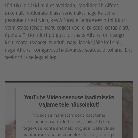
tüdrukule siiski muljet avaldada, kandideerib Alfons
pikemalt mõtlemata klassivanemaks, nagu ka tema
peamine rivaal Nico, kes Alfonsile Leonie ees piinlikkust
valmistada tahab. Nagu sellest veel ei piisaks, ootab alatu
õpetaja Flickendorf põhjust, et saaks Alfonsi enneaegu
koju saata. Peaaegu tundub, nagu läheks jälle kõik nii,
nagu Alfonsi kui igavese hädavarese saatusele kohane. Ent
seekord ta sellega ei lepi.
YouTube Video-teenuse laadimiseks
vajame teie nõusolekut!
Videosisu manustamiseks kasutame
kolmanda osapoole teenust, mis võib teie
tegevuse kohta andmeid koguda. Selle video
vaatamiseks palun vaadake üksikasjad üle ja