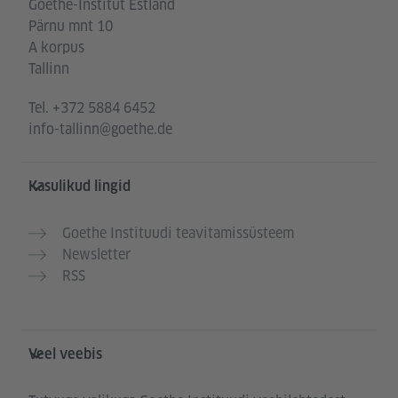
Goethe-Institut Estland
Pärnu mnt 10
A korpus
Tallinn
Tel.
+372 5884 6452
info-tallinn@goethe.de
Kasulikud lingid
Goethe Instituudi teavitamissüsteem
Newsletter
RSS
Veel veebis