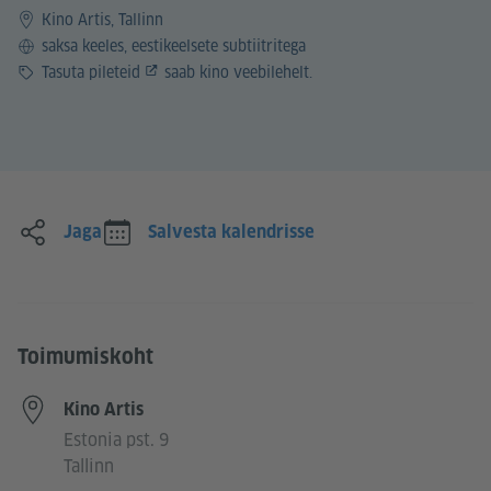
Kino Artis, Tallinn
Keel
saksa keeles, eestikeelsete subtiitritega
Hind
Tasuta pileteid
saab kino veebilehelt.
Jaga
Salvesta kalendrisse
Toimumiskoht
Kino Artis
Estonia pst. 9
Tallinn