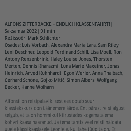
ALFONS ZITTERBACKE – ENDLICH KLASSENFAHRT! |
Saksamaa 2022 | 91 min
Režissöör: Mark Schlichter
Osades: Luis Vorbach, Alexandra Maria Lara, Sam Riley,
Leni Deschner, Leopold Ferdinand Schill, Lisa Moell, Ron
Antony Renzenbrink, Haley Louise Jones, Thorsten
Merten, Dennis Kharazmi, Luna Marie Maxeiner, Jonas
Heinrich, Arved Kuhnhardt, Egon Werler, Anna Thalbach,
Gerhard Schöne, Gojko Mitić, Simón Albers, Wolfgang
Becker, Hanne Wolharn
Alfonsil on reisipalavik, sest ees ootab suur
klassiekskursioon Läänemere äärde. Ent pärast reisi algust
selgub, et ta on hommikul kiirustades kogemata ema
kohvri kaasa haaranud. Ja tema tahtis veel reisil näidata
uuele klassikaaslasele Leoniele, kui lahe tüüp ta on. Et