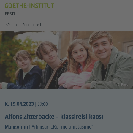
EESTI
Esileht
Sündmused
© X-Filme
|
K, 19.04.2023
17:00
Alfons Zitterbacke – klassireisi kaos!
|
Filmisari „Kui me unistasime“
Mängufilm