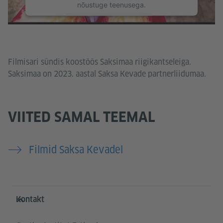
nõustuge teenusega.
Lisateave
Nõustun
Filmisari sündis koostöös Saksimaa riigikantseleiga.
Saksimaa on 2023. aastal Saksa Kevade partnerliidumaa.
VIITED SAMAL TEEMAL
Filmid Saksa Kevadel
Service- und Informationsbereich
Kontakt