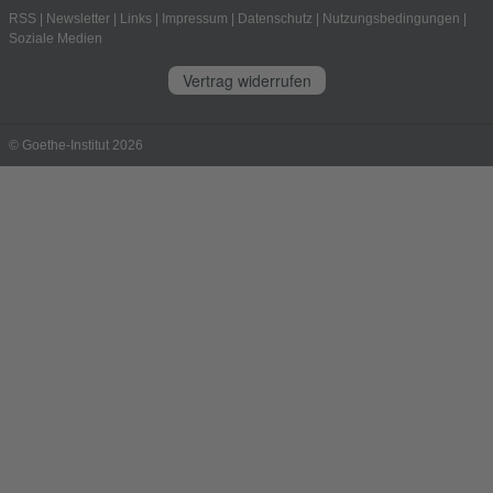
RSS
|
Newsletter
|
Links
|
Impressum
|
Datenschutz
|
Nutzungsbedingungen
|
Soziale Medien
Vertrag widerrufen
© Goethe-Institut 2026